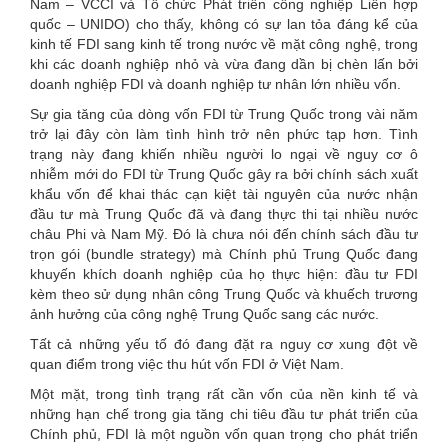
Nam – VCCI và Tổ chức Phát triển công nghiệp Liên hợp
quốc – UNIDO) cho thấy, không có sự lan tỏa đáng kể của
kinh tế FDI sang kinh tế trong nước về mặt công nghệ, trong
khi các doanh nghiệp nhỏ và vừa đang dần bị chèn lấn bởi
doanh nghiệp FDI và doanh nghiệp tư nhân lớn nhiều vốn.
Sự gia tăng của dòng vốn FDI từ Trung Quốc trong vài năm
trở lại đây còn làm tình hình trở nên phức tạp hơn. Tình
trạng này đang khiến nhiều người lo ngại về nguy cơ ô
nhiễm mới do FDI từ Trung Quốc gây ra bởi chính sách xuất
khẩu vốn để khai thác cạn kiệt tài nguyên của nước nhận
đầu tư mà Trung Quốc đã và đang thực thi tại nhiều nước
châu Phi và Nam Mỹ. Đó là chưa nói đến chính sách đầu tư
trọn gói (bundle strategy) mà Chính phủ Trung Quốc đang
khuyến khích doanh nghiệp của họ thực hiện: đầu tư FDI
kèm theo sử dụng nhân công Trung Quốc và khuếch trương
ảnh hưởng của công nghệ Trung Quốc sang các nước.
Tất cả những yếu tố đó đang đặt ra nguy cơ xung đột về
quan điểm trong việc thu hút vốn FDI ở Việt Nam.
Một mặt, trong tình trạng rất cần vốn của nền kinh tế và
những hạn chế trong gia tăng chi tiêu đầu tư phát triển của
Chính phủ, FDI là một nguồn vốn quan trọng cho phát triển