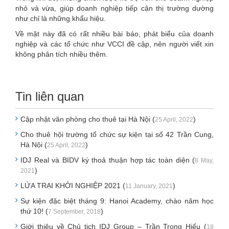
nhỏ và vừa, giúp doanh nghiệp tiếp cận thị trường dường
như chỉ là những khẩu hiệu.
Về mặt này đã có rất nhiều bài báo, phát biểu của doanh
nghiệp và các tổ chức như VCCI đề cập, nên người viết xin
không phân tích nhiều thêm.
Tin liên quan
Cập nhật văn phòng cho thuê tại Hà Nội (
)
25 April, 2022
Cho thuê hội trường tổ chức sự kiện tại số 42 Trần Cung,
Hà Nội (
)
25 April, 2022
IDJ Real và BIDV ký thoả thuận hợp tác toàn diện (
8 May,
)
2021
LỬA TRẠI KHỞI NGHIỆP 2021 (
)
11 January, 2021
Sự kiện đặc biệt tháng 9: Hanoi Academy, chào năm học
thứ 10! (
)
7 September, 2018
Giới thiệu về Chủ tịch IDJ Group – Trần Trọng Hiếu (
18