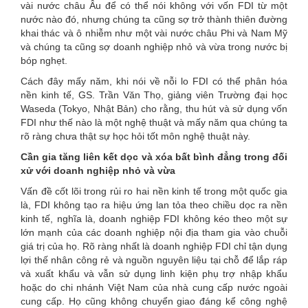
vài nước châu Âu để có thể nói không với vốn FDI từ một
nước nào đó, nhưng chúng ta cũng sợ trở thành thiên đường
khai thác và ô nhiễm như một vài nước châu Phi và Nam Mỹ
và chúng ta cũng sợ doanh nghiệp nhỏ và vừa trong nước bị
bóp nghẹt.
Cách đây mấy năm, khi nói về nỗi lo FDI có thể phân hóa
nền kinh tế, GS. Trần Văn Thọ, giảng viên Trường đại học
Waseda (Tokyo, Nhật Bản) cho rằng, thu hút và sử dụng vốn
FDI như thế nào là một nghệ thuật và mấy năm qua chúng ta
rõ ràng chưa thật sự học hỏi tốt môn nghệ thuật này.
Cần gia tăng liên kết dọc và xóa bất bình đẳng trong đối
xử với doanh nghiệp nhỏ và vừa
Vấn đề cốt lõi trong rủi ro hai nền kinh tế trong một quốc gia
là, FDI không tạo ra hiệu ứng lan tỏa theo chiều dọc ra nền
kinh tế, nghĩa là, doanh nghiệp FDI không kéo theo một sự
lớn mạnh của các doanh nghiệp nội địa tham gia vào chuỗi
giá trị của họ. Rõ ràng nhất là doanh nghiệp FDI chỉ tận dụng
lợi thế nhân công rẻ và nguồn nguyên liệu tại chỗ để lắp ráp
và xuất khẩu và vẫn sử dụng linh kiện phụ trợ nhập khẩu
hoặc do chi nhánh Việt Nam của nhà cung cấp nước ngoài
cung cấp. Họ cũng không chuyển giao đáng kể công nghệ