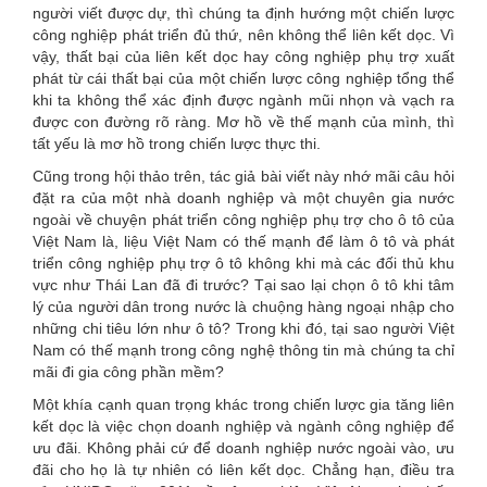
người viết được dự, thì chúng ta định hướng một chiến lược
công nghiệp phát triển đủ thứ, nên không thể liên kết dọc. Vì
vậy, thất bại của liên kết dọc hay công nghiệp phụ trợ xuất
phát từ cái thất bại của một chiến lược công nghiệp tổng thể
khi ta không thể xác định được ngành mũi nhọn và vạch ra
được con đường rõ ràng. Mơ hồ về thế mạnh của mình, thì
tất yếu là mơ hồ trong chiến lược thực thi.
Cũng trong hội thảo trên, tác giả bài viết này nhớ mãi câu hỏi
đặt ra của một nhà doanh nghiệp và một chuyên gia nước
ngoài về chuyện phát triển công nghiệp phụ trợ cho ô tô của
Việt Nam là, liệu Việt Nam có thế mạnh để làm ô tô và phát
triển công nghiệp phụ trợ ô tô không khi mà các đối thủ khu
vực như Thái Lan đã đi trước? Tại sao lại chọn ô tô khi tâm
lý của người dân trong nước là chuộng hàng ngoại nhập cho
những chi tiêu lớn như ô tô? Trong khi đó, tại sao người Việt
Nam có thế mạnh trong công nghệ thông tin mà chúng ta chỉ
mãi đi gia công phần mềm?
Một khía cạnh quan trọng khác trong chiến lược gia tăng liên
kết dọc là việc chọn doanh nghiệp và ngành công nghiệp để
ưu đãi. Không phải cứ để doanh nghiệp nước ngoài vào, ưu
đãi cho họ là tự nhiên có liên kết dọc. Chẳng hạn, điều tra