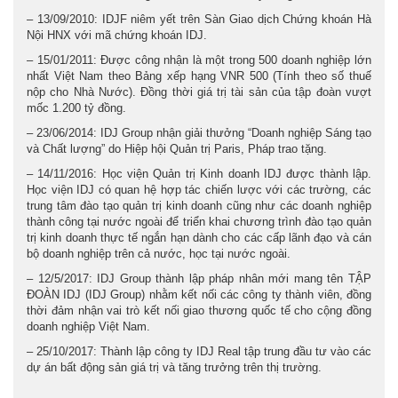
– 13/09/2010: IDJF niêm yết trên Sàn Giao dịch Chứng khoán Hà
Nội HNX với mã chứng khoán IDJ.
– 15/01/2011: Được công nhận là một trong 500 doanh nghiệp lớn
nhất Việt Nam theo Bảng xếp hạng VNR 500 (Tính theo số thuế
nộp cho Nhà Nước). Đồng thời giá trị tài sản của tập đoàn vượt
mốc 1.200 tỷ đồng.
– 23/06/2014: IDJ Group nhận giải thưởng “Doanh nghiệp Sáng tạo
và Chất lượng” do Hiệp hội Quản trị Paris, Pháp trao tặng.
– 14/11/2016: Học viện Quản trị Kinh doanh IDJ được thành lập.
Học viện IDJ có quan hệ hợp tác chiến lược với các trường, các
trung tâm đào tạo quản trị kinh doanh cũng như các doanh nghiệp
thành công tại nước ngoài để triển khai chương trình đào tạo quản
trị kinh doanh thực tế ngắn hạn dành cho các cấp lãnh đạo và cán
bộ doanh nghiệp trên cả nước, học tại nước ngoài.
– 12/5/2017: IDJ Group thành lập pháp nhân mới mang tên TẬP
ĐOÀN IDJ (IDJ Group) nhằm kết nối các công ty thành viên, đồng
thời đảm nhận vai trò kết nối giao thương quốc tế cho cộng đồng
doanh nghiệp Việt Nam.
– 25/10/2017: Thành lập công ty IDJ Real tập trung đầu tư vào các
dự án bất động sản giá trị và tăng trưởng trên thị trường.