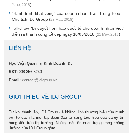
)
June, 2018
“Hành trình khát vọng” của doanh nhân Trần Trọng Hiếu –
Chủ tịch IDJ Group (
)
28 May, 2018
Talkshow “Bí quyết hội nhập quốc tế cho doanh nhân Việt”
diễn ra thành công tốt đẹp ngày 18/05/2018 (
)
21 May, 2018
LIÊN HỆ
Học Viện Quản Trị Kinh Doanh IDJ
SĐT:
098 356 5259
Email:
contact@idjgroup.vn
GIỚI THIỆU VỀ IDJ GROUP
Từ khi thành lập, IDJ Group đã khẳng định thương hiệu của mình
với tư cách là một tập đoàn đầu tư sáng tạo, hiệu quả và uy tín
hàng đầu trên thị trường. Những dấu ấn quan trọng trong chặng
đường của IDJ Group gồm: