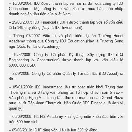
– 16/08/2004: IDJ được thành lập với sự ra đời của công ty IDJ
Connection – Một công ty tư vấn đầu tư, mua bán, sáp nhập
doanh nghiệp đầu tiên của Việt Nam.
– 15/03/2007: IDJ Financial (IDJF) được thành lập với số vốn điều
lệ là 149,6 tỷ đồng (Nay là IDJ Investment).
– Tháng 07/2007: Đầu tư và phát triển dự án Trường Hanoi
Academy thông qua Công ty IDJ Education (Nay là Trường Song
ngữ Quốc tế Hanoi Academy).
– 19/5/2008: Công ty Cổ phần Kỹ thuật Xây dựng IDJ (IDJ
Engineering & Construction) được thành lập với vốn điều lệ
5,000,000 USD.
– 22/9/2008: Công ty Cổ phần Quản lý Tài sản IDJ (IDJ Asset) ra
đời.
– 05/01/2009: IDJ Investment đầu tư phát triển khối Trung tâm
Thương mại và 3 tầng văn phòng tại Tổ hợp Khách sạn 5 sao –
Văn phòng Hạng A – Trung tâm thương mại cao cấp Grand Plaza
mua lại từ Tập đoàn CharmVit, Hàn Quốc (IDJ Financial là đơn vị
quản lý).
– 09/09/2009: Hà Nội Academy khai giảng niên khóa đầu tiên với
trên 500 học sinh.
– 05/06/2010: IDJF tăng vốn điều lệ lên 326 tỷ đồng.