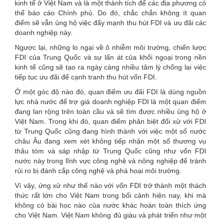
kinh tế ở Việt Nam và là một thành tích để các địa phương có
thể báo cáo Chính phủ. Do đó, chắc chắn không ít quan
điểm sẽ vẫn ủng hộ việc đẩy mạnh thu hút FDI và ưu đãi các
doanh nghiệp này.
Ngược lại, những lo ngại về ô nhiễm môi trường, chiến lược
FDI của Trung Quốc và sự lấn át của khối ngoại trong nền
kinh tế cũng sẽ tạo ra ngày càng nhiều tâm lý chống lại việc
tiếp tục ưu đãi để cạnh tranh thu hút vốn FDI.
Ở một góc độ nào đó, quan điểm ưu đãi FDI là dùng nguồn
lực nhà nước để trợ giá doanh nghiệp FDI là một quan điểm
đang lan rộng trên toàn cầu và sẽ tìm được nhiều ủng hộ ở
Việt Nam. Trong khi đó, quan điểm phân biệt đối xử với FDI
từ Trung Quốc cũng đang hình thành với việc một số nước
châu Âu đang xem xét không tiếp nhận một số thương vụ
thâu tóm và sáp nhập từ Trung Quốc cũng như vốn FDI
nước này trong lĩnh vực công nghệ và nông nghiệp để tránh
rủi ro bị đánh cắp công nghệ và phá hoại môi trường.
Vì vậy, ứng xử như thế nào với vốn FDI trở thành một thách
thức rất lớn cho Việt Nam trong bối cảnh hiện nay, khi mà
không có bài học nào của nước khác hoàn toàn thích ứng
cho Việt Nam. Việt Nam không đủ giàu và phát triển như một