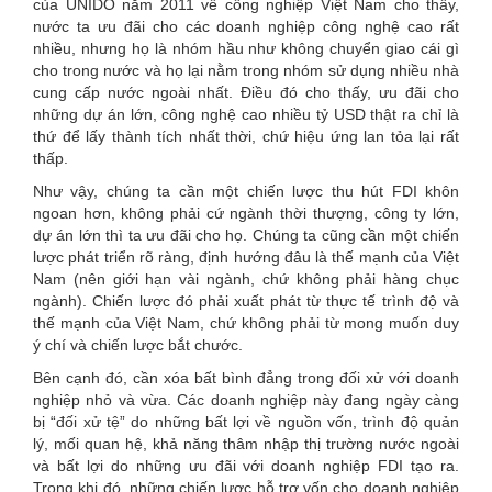
của UNIDO năm 2011 về công nghiệp Việt Nam cho thấy,
nước ta ưu đãi cho các doanh nghiệp công nghệ cao rất
nhiều, nhưng họ là nhóm hầu như không chuyển giao cái gì
cho trong nước và họ lại nằm trong nhóm sử dụng nhiều nhà
cung cấp nước ngoài nhất. Điều đó cho thấy, ưu đãi cho
những dự án lớn, công nghệ cao nhiều tỷ USD thật ra chỉ là
thứ để lấy thành tích nhất thời, chứ hiệu ứng lan tỏa lại rất
thấp.
Như vậy, chúng ta cần một chiến lược thu hút FDI khôn
ngoan hơn, không phải cứ ngành thời thượng, công ty lớn,
dự án lớn thì ta ưu đãi cho họ. Chúng ta cũng cần một chiến
lược phát triển rõ ràng, định hướng đâu là thế mạnh của Việt
Nam (nên giới hạn vài ngành, chứ không phải hàng chục
ngành). Chiến lược đó phải xuất phát từ thực tế trình độ và
thế mạnh của Việt Nam, chứ không phải từ mong muốn duy
ý chí và chiến lược bắt chước.
Bên cạnh đó, cần xóa bất bình đẳng trong đối xử với doanh
nghiệp nhỏ và vừa. Các doanh nghiệp này đang ngày càng
bị “đối xử tệ” do những bất lợi về nguồn vốn, trình độ quản
lý, mối quan hệ, khả năng thâm nhập thị trường nước ngoài
và bất lợi do những ưu đãi với doanh nghiệp FDI tạo ra.
Trong khi đó, những chiến lược hỗ trợ vốn cho doanh nghiệp