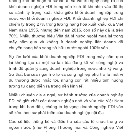
Không khó để nhận ra sự lấn át và vai trò ngày càng rõ của
khối doanh nghiệp FDI trong nền kinh tế khi nhìn vào đồ thị
so sánh tỷ trọng xuất khẩu giữa khối doanh nghiệp trong
nước với khối doanh nghiệp FDI. Khối doanh nghiệp FDI chỉ
chiếm tỷ trọng 27% trong lượng hàng hóa xuất khẩu của Việt
Nam năm 1995, nhưng đến năm 2016, con số này đã là trên
70%. Nhiều thương hiệu Việt đã bị nước ngoài mua lại trong
mấy năm qua và không ít doanh nghiệp liên doanh đã
chuyển sang hẳn sang sở hữu nước ngoài 100% vốn.
Sự lấn lướt của khối doanh nghiệp FDI trong mấy năm qua
lại không tạo ra một sự lan tỏa đáng kể về công nghệ và
trình độ quản lý sang doanh nghiệp trong nước như kỳ vọng.
Sự thất bại của ngành ô tô và công nghiệp phụ trợ là một ví
dụ thường được nhắc tới, nhưng còn rất nhiều tình huống
tương tự đang diễn ra trong nền kinh tế.
Nhiều chuyên gia e ngại, sự bành trướng của doanh nghiệp
FDI sẽ giết chết các doanh nghiệp nhỏ và vừa của Việt Nam
trong khi ban đầu, chúng ta kỳ vọng doanh nghiệp FDI vào
sẽ kéo theo sự phát triển của doanh nghiệp nội địa.
Các số liệu thống kê và điều tra của các tổ chức trong và
ngoài nước (như Phòng Thương mại và Công nghiệp Việt