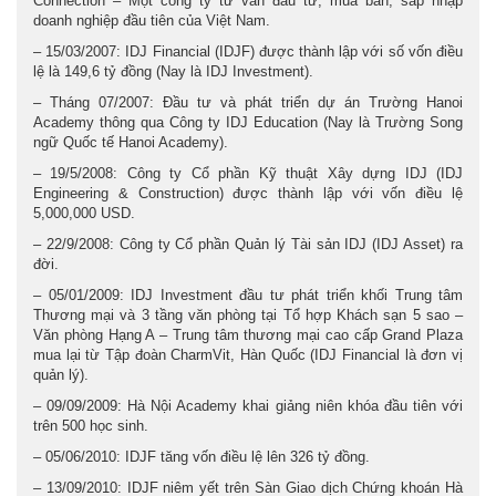
Connection – Một công ty tư vấn đầu tư, mua bán, sáp nhập
doanh nghiệp đầu tiên của Việt Nam.
– 15/03/2007: IDJ Financial (IDJF) được thành lập với số vốn điều
lệ là 149,6 tỷ đồng (Nay là IDJ Investment).
– Tháng 07/2007: Đầu tư và phát triển dự án Trường Hanoi
Academy thông qua Công ty IDJ Education (Nay là Trường Song
ngữ Quốc tế Hanoi Academy).
– 19/5/2008: Công ty Cổ phần Kỹ thuật Xây dựng IDJ (IDJ
Engineering & Construction) được thành lập với vốn điều lệ
5,000,000 USD.
– 22/9/2008: Công ty Cổ phần Quản lý Tài sản IDJ (IDJ Asset) ra
đời.
– 05/01/2009: IDJ Investment đầu tư phát triển khối Trung tâm
Thương mại và 3 tầng văn phòng tại Tổ hợp Khách sạn 5 sao –
Văn phòng Hạng A – Trung tâm thương mại cao cấp Grand Plaza
mua lại từ Tập đoàn CharmVit, Hàn Quốc (IDJ Financial là đơn vị
quản lý).
– 09/09/2009: Hà Nội Academy khai giảng niên khóa đầu tiên với
trên 500 học sinh.
– 05/06/2010: IDJF tăng vốn điều lệ lên 326 tỷ đồng.
– 13/09/2010: IDJF niêm yết trên Sàn Giao dịch Chứng khoán Hà