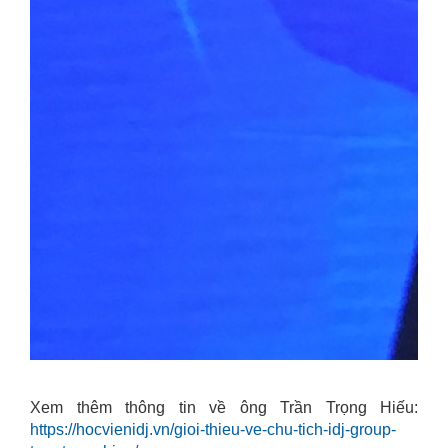
Xem thêm thông tin về ông Trần Trọng Hiếu:
https://hocvienidj.vn/gioi-thieu-ve-chu-tich-idj-group-