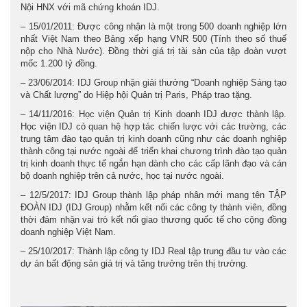
Nội HNX với mã chứng khoán IDJ.
– 15/01/2011: Được công nhận là một trong 500 doanh nghiệp lớn
nhất Việt Nam theo Bảng xếp hạng VNR 500 (Tính theo số thuế
nộp cho Nhà Nước). Đồng thời giá trị tài sản của tập đoàn vượt
mốc 1.200 tỷ đồng.
– 23/06/2014: IDJ Group nhận giải thưởng “Doanh nghiệp Sáng tạo
và Chất lượng” do Hiệp hội Quản trị Paris, Pháp trao tặng.
– 14/11/2016: Học viện Quản trị Kinh doanh IDJ được thành lập.
Học viện IDJ có quan hệ hợp tác chiến lược với các trường, các
trung tâm đào tạo quản trị kinh doanh cũng như các doanh nghiệp
thành công tại nước ngoài để triển khai chương trình đào tạo quản
trị kinh doanh thực tế ngắn hạn dành cho các cấp lãnh đạo và cán
bộ doanh nghiệp trên cả nước, học tại nước ngoài.
– 12/5/2017: IDJ Group thành lập pháp nhân mới mang tên TẬP
ĐOÀN IDJ (IDJ Group) nhằm kết nối các công ty thành viên, đồng
thời đảm nhận vai trò kết nối giao thương quốc tế cho cộng đồng
doanh nghiệp Việt Nam.
– 25/10/2017: Thành lập công ty IDJ Real tập trung đầu tư vào các
dự án bất động sản giá trị và tăng trưởng trên thị trường.