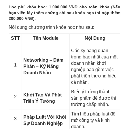
Học phí khóa học: 1.000.000 VNĐ cho toàn khóa (Nếu
học viên lấy thêm chứng chỉ sau khóa học thì nộp thêm
200.000 VNĐ).
Nội dung chương trình khóa học như sau:
STT
Tên Module
Nội Dung
Các kỹ năng quan
trọng bậc nhất của một
Networking – Đàm
doanh nhân khởi
1
Phán – Kỹ Năng
nghiệp bao gồm việc
Doanh Nhân
phát triển thương hiệu
cá nhân.
Biến ý tưởng thành
Khởi Tạo Và Phát
2
sản phẩm để được thị
Triển Ý Tưởng
trường chấp nhận.
Tìm hiểu pháp luật để
Pháp Luật Với Khởi
3
mở công ty và kinh
Sự Doanh Nghiệp
doanh.