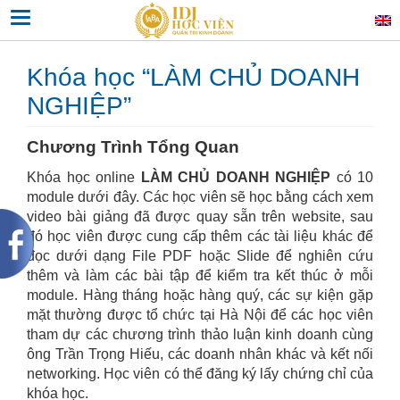
Skip
Toggle navigation
to
content
Khóa học “LÀM CHỦ DOANH
NGHIỆP”
Chương Trình Tổng Quan
Khóa học online
LÀM CHỦ DOANH NGHIỆP
có 10
module dưới đây. Các học viên sẽ học bằng cách xem
video bài giảng đã được quay sẵn trên website, sau
đó học viên được cung cấp thêm các tài liệu khác để
đọc dưới dạng File PDF hoặc Slide để nghiên cứu
thêm và làm các bài tập để kiểm tra kết thúc ở mỗi
module. Hàng tháng hoặc hàng quý, các sự kiện gặp
mặt thường được tổ chức tại Hà Nội để các học viên
tham dự các chương trình thảo luận kinh doanh cùng
ông Trần Trọng Hiếu, các doanh nhân khác và kết nối
networking. Học viên có thể đăng ký lấy chứng chỉ của
khóa học.