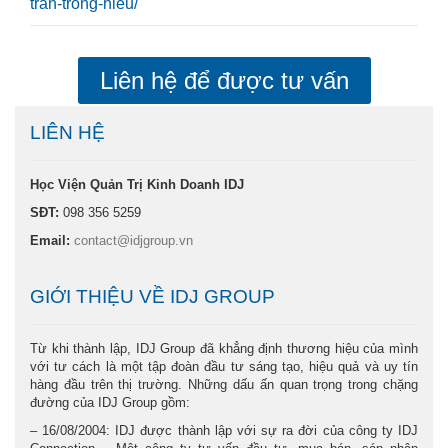
tran-trong-hieu/
Liên hệ để được tư vấn
LIÊN HỆ
Học Viện Quản Trị Kinh Doanh IDJ
SĐT:
098 356 5259
Email:
contact@idjgroup.vn
GIỚI THIỆU VỀ IDJ GROUP
Từ khi thành lập, IDJ Group đã khẳng định thương hiệu của mình
với tư cách là một tập đoàn đầu tư sáng tạo, hiệu quả và uy tín
hàng đầu trên thị trường. Những dấu ấn quan trọng trong chặng
đường của IDJ Group gồm:
– 16/08/2004: IDJ được thành lập với sự ra đời của công ty IDJ