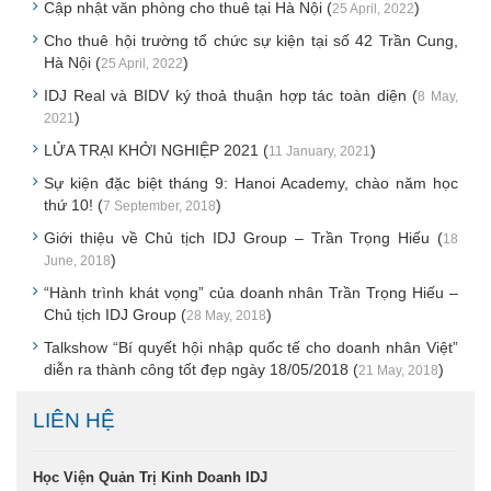
Cập nhật văn phòng cho thuê tại Hà Nội (
)
25 April, 2022
Cho thuê hội trường tổ chức sự kiện tại số 42 Trần Cung,
Hà Nội (
)
25 April, 2022
IDJ Real và BIDV ký thoả thuận hợp tác toàn diện (
8 May,
)
2021
LỬA TRẠI KHỞI NGHIỆP 2021 (
)
11 January, 2021
Sự kiện đặc biệt tháng 9: Hanoi Academy, chào năm học
thứ 10! (
)
7 September, 2018
Giới thiệu về Chủ tịch IDJ Group – Trần Trọng Hiếu (
18
)
June, 2018
“Hành trình khát vọng” của doanh nhân Trần Trọng Hiếu –
Chủ tịch IDJ Group (
)
28 May, 2018
Talkshow “Bí quyết hội nhập quốc tế cho doanh nhân Việt”
diễn ra thành công tốt đẹp ngày 18/05/2018 (
)
21 May, 2018
LIÊN HỆ
Học Viện Quản Trị Kinh Doanh IDJ