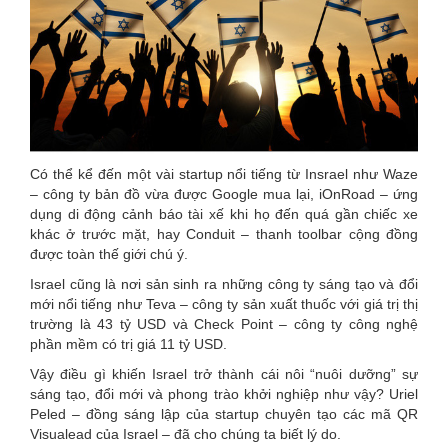
Có thể kể đến một vài startup nổi tiếng từ Insrael như Waze
– công ty bản đồ vừa được Google mua lại, iOnRoad – ứng
dụng di động cảnh báo tài xế khi họ đến quá gần chiếc xe
khác ở trước mặt, hay Conduit – thanh toolbar cộng đồng
được toàn thế giới chú ý.
Israel cũng là nơi sản sinh ra những công ty sáng tạo và đổi
mới nổi tiếng như Teva – công ty sản xuất thuốc với giá trị thị
trường là 43 tỷ USD và Check Point – công ty công nghệ
phần mềm có trị giá 11 tỷ USD.
Vậy điều gì khiến Israel trở thành cái nôi “nuôi dưỡng” sự
sáng tạo, đổi mới và phong trào khởi nghiệp như vậy? Uriel
Peled – đồng sáng lập của startup chuyên tạo các mã QR
Visualead của Israel – đã cho chúng ta biết lý do.