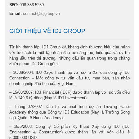
SĐT:
098 356 5259
Email:
contact@idjgroup.vn
GIỚI THIỆU VỀ IDJ GROUP
Từ khi thành lập, IDJ Group đã khẳng định thương hiệu của mình
với tư cách là một tập đoàn đầu tư sáng tạo, hiệu quả và uy tín
hàng đầu trên thị trường. Những dấu ấn quan trọng trong chặng
đường của IDJ Group gồm:
– 16/08/2004: IDJ được thành lập với sự ra đời của công ty IDJ
Connection – Một công ty tư vấn đầu tư, mua bán, sáp nhập
doanh nghiệp đầu tiên của Việt Nam.
– 15/03/2007: IDJ Financial (IDJF) được thành lập với số vốn điều
lệ là 149,6 tỷ đồng (Nay là IDJ Investment).
– Tháng 07/2007: Đầu tư và phát triển dự án Trường Hanoi
Academy thông qua Công ty IDJ Education (Nay là Trường Song
ngữ Quốc tế Hanoi Academy).
– 19/5/2008: Công ty Cổ phần Kỹ thuật Xây dựng IDJ (IDJ
Engineering & Construction) được thành lập với vốn điều lệ
5,000,000 USD.