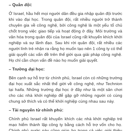
– Quân đội:
Ở Israel, hầu hết mọi người dân đều gia nhập quân đội trước
khi vào đại học. Trong quân đội, rất nhiều người trở thành
chuyên gia về công nghệ, bởi công nghệ là một yếu tố chủ
chốt trong việc giao tiếp và hoạt động ở đây. Môi trường và
văn hóa trong quân đội của Israel cũng rất khuyến khích khởi
nghiệp và sự lãnh đạo. Sau khi rời quân đội, rất nhiều các
người lính trẻ nhận ra rằng họ muốn tạo nên 1 công ty có thể
giải quyết các vấn đề trên thế giới qua giải pháp công nghệ.
Họ chỉ cần chọn vấn đề nào họ muốn giải quyết.
– Trường đại học:
Bên cạnh sự hỗ trợ từ chính phủ, Israel còn có những trường
đại học xuất sắc nhất thế giới về công nghệ, như Technion
tại haifa. Những trường đại học ở đây như là một sân chơi
cho các nhà khởi nghiệp để gặp gỡ những người có cùng
chung sở thích và có thể khởi nghiệp cùng nhau sau này.
– Tài nguyên từ chính phủ:
Chính phủ Israel rất khuyến khích các nhà khởi nghiệp trẻ
mạo hiểm thành lập công ty bằng cách hỗ trợ vốn cho họ.
Chính phủ nước này cũng giúp họ trong cả việc giới thiệu