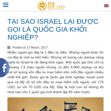
Skip
Toggle navigation
to
content
TẠI SAO ISRAEL LẠI ĐƯỢC
GỌI LÀ QUỐC GIA KHỞI
NGHIỆP?
Posted on
27 March, 2017
Nhiều người gọi đây là 1 điều kỳ diệu. Những người khác thì
coi đây là một sự khó hiểu. Nhưng số lượng các startup công
nghệ từ Israel là rất đáng kinh ngạc. Một quốc gia nhỏ chỉ có
khoảng 7,6 triệu người nhưng có đến 4.800 startup và thu
hút số lượng vốn đầu tư mạo hiểm trên mỗi đầu người nhiều
nhất thế giới. Được gọi là Quốc gia khởi nghiệp, Israel vượt
qua cả Mỹ về số vốn đầu tư mạo hiểm mỗi người, với 170
USD, so với 70 USD của Mỹ. Đây là một con số không tồi
chút nào cho 1 quốc gia mới thành lập 65 năm trước.