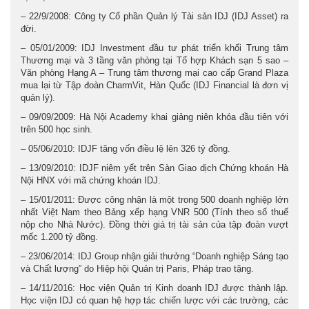
– 22/9/2008: Công ty Cổ phần Quản lý Tài sản IDJ (IDJ Asset) ra
đời.
– 05/01/2009: IDJ Investment đầu tư phát triển khối Trung tâm
Thương mại và 3 tầng văn phòng tại Tổ hợp Khách sạn 5 sao –
Văn phòng Hạng A – Trung tâm thương mại cao cấp Grand Plaza
mua lại từ Tập đoàn CharmVit, Hàn Quốc (IDJ Financial là đơn vị
quản lý).
– 09/09/2009: Hà Nội Academy khai giảng niên khóa đầu tiên với
trên 500 học sinh.
– 05/06/2010: IDJF tăng vốn điều lệ lên 326 tỷ đồng.
– 13/09/2010: IDJF niêm yết trên Sàn Giao dịch Chứng khoán Hà
Nội HNX với mã chứng khoán IDJ.
– 15/01/2011: Được công nhận là một trong 500 doanh nghiệp lớn
nhất Việt Nam theo Bảng xếp hạng VNR 500 (Tính theo số thuế
nộp cho Nhà Nước). Đồng thời giá trị tài sản của tập đoàn vượt
mốc 1.200 tỷ đồng.
– 23/06/2014: IDJ Group nhận giải thưởng “Doanh nghiệp Sáng tạo
và Chất lượng” do Hiệp hội Quản trị Paris, Pháp trao tặng.
– 14/11/2016: Học viện Quản trị Kinh doanh IDJ được thành lập.
Học viện IDJ có quan hệ hợp tác chiến lược với các trường, các