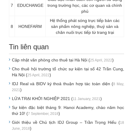
7
EDUCHANGE
trong trường học, các cơ quan và chính
phủ
Hệ thống phát sóng trực tiếp bán các
8
HONEFARM
sản phẩm nông nghiệp, thuỷ sản và
chăn nuôi trực tiếp từ trang trại
Tin liên quan
Cập nhật văn phòng cho thuê tại Hà Nội (
)
25 April, 2022
Cho thuê hội trường tổ chức sự kiện tại số 42 Trần Cung,
Hà Nội (
)
25 April, 2022
IDJ Real và BIDV ký thoả thuận hợp tác toàn diện (
8 May,
)
2021
LỬA TRẠI KHỞI NGHIỆP 2021 (
)
11 January, 2021
Sự kiện đặc biệt tháng 9: Hanoi Academy, chào năm học
thứ 10! (
)
7 September, 2018
Giới thiệu về Chủ tịch IDJ Group – Trần Trọng Hiếu (
18
)
June, 2018