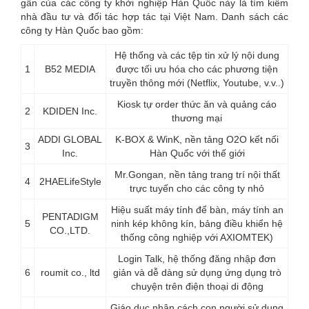
gần của các công ty khởi nghiệp Hàn Quốc này là tìm kiếm
nhà đầu tư và đối tác hợp tác tại Việt Nam. Danh sách các
công ty Hàn Quốc bao gồm:
Hệ thống và các tệp tin xử lý nội dung
1
B52 MEDIA
được tối ưu hóa cho các phương tiện
truyền thông mới (Netflix, Youtube, v.v..)
Kiosk tự order thức ăn và quảng cáo
2
KDIDEN Inc.
thương mại
ADDI GLOBAL
K-BOX & WinK, nền tảng O2O kết nối
3
Inc.
Hàn Quốc với thế giới
Mr.Gongan, nền tảng trang trí nội thất
4
2HAELifeStyle
trực tuyến cho các công ty nhỏ
Hiệu suất máy tính để bàn, máy tính an
PENTADIGM
5
ninh kép không kín, bảng điều khiển hệ
CO.,LTD.
thống công nghiệp với AXIOMTEK)
Login Talk, hệ thống đăng nhập đơn
6
roumit co., ltd
giản và dễ dàng sử dụng ứng dụng trò
chuyện trên điện thoại di động
Giáo dục nhân cách con người sử dụng