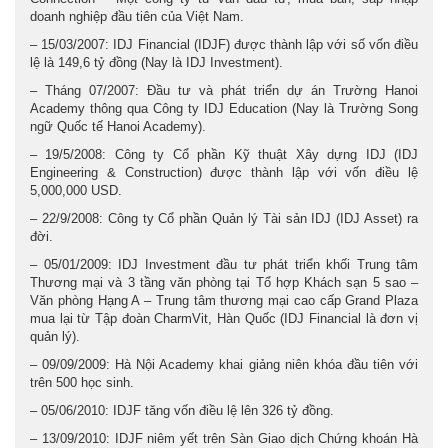
doanh nghiệp đầu tiên của Việt Nam.
– 15/03/2007: IDJ Financial (IDJF) được thành lập với số vốn điều
lệ là 149,6 tỷ đồng (Nay là IDJ Investment).
– Tháng 07/2007: Đầu tư và phát triển dự án Trường Hanoi
Academy thông qua Công ty IDJ Education (Nay là Trường Song
ngữ Quốc tế Hanoi Academy).
– 19/5/2008: Công ty Cổ phần Kỹ thuật Xây dựng IDJ (IDJ
Engineering & Construction) được thành lập với vốn điều lệ
5,000,000 USD.
– 22/9/2008: Công ty Cổ phần Quản lý Tài sản IDJ (IDJ Asset) ra
đời.
– 05/01/2009: IDJ Investment đầu tư phát triển khối Trung tâm
Thương mại và 3 tầng văn phòng tại Tổ hợp Khách sạn 5 sao –
Văn phòng Hạng A – Trung tâm thương mại cao cấp Grand Plaza
mua lại từ Tập đoàn CharmVit, Hàn Quốc (IDJ Financial là đơn vị
quản lý).
– 09/09/2009: Hà Nội Academy khai giảng niên khóa đầu tiên với
trên 500 học sinh.
– 05/06/2010: IDJF tăng vốn điều lệ lên 326 tỷ đồng.
– 13/09/2010: IDJF niêm yết trên Sàn Giao dịch Chứng khoán Hà