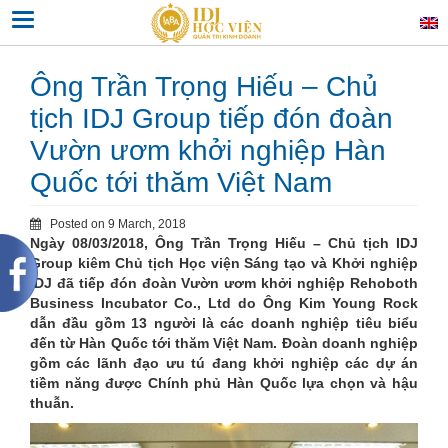
Skip
Toggle navigation
to
content
Ông Trần Trọng Hiếu – Chủ
tịch IDJ Group tiếp đón đoàn
Vườn ươm khởi nghiệp Hàn
Quốc tới thăm Việt Nam
Posted on
9 March, 2018
Ngày 08/03/2018, Ông Trần Trọng Hiếu – Chủ tịch IDJ
Group kiêm Chủ tịch Học viện Sáng tạo và Khởi nghiệp
IDJ đã tiếp đón đoàn Vườn ươm khởi nghiệp Rehoboth
Business Incubator Co., Ltd do Ông Kim Young Rock
dẫn đầu gồm 13 người là các doanh nghiệp tiêu biểu
đến từ Hàn Quốc tới thăm Việt Nam. Đoàn doanh nghiệp
gồm các lãnh đạo ưu tú đang khởi nghiệp các dự án
tiềm năng được Chính phủ Hàn Quốc lựa chọn và hậu
thuẫn.