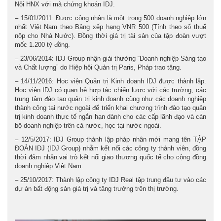
Nội HNX với mã chứng khoán IDJ.
– 15/01/2011: Được công nhận là một trong 500 doanh nghiệp lớn
nhất Việt Nam theo Bảng xếp hạng VNR 500 (Tính theo số thuế
nộp cho Nhà Nước). Đồng thời giá trị tài sản của tập đoàn vượt
mốc 1.200 tỷ đồng.
– 23/06/2014: IDJ Group nhận giải thưởng “Doanh nghiệp Sáng tạo
và Chất lượng” do Hiệp hội Quản trị Paris, Pháp trao tặng.
– 14/11/2016: Học viện Quản trị Kinh doanh IDJ được thành lập.
Học viện IDJ có quan hệ hợp tác chiến lược với các trường, các
trung tâm đào tạo quản trị kinh doanh cũng như các doanh nghiệp
thành công tại nước ngoài để triển khai chương trình đào tạo quản
trị kinh doanh thực tế ngắn hạn dành cho các cấp lãnh đạo và cán
bộ doanh nghiệp trên cả nước, học tại nước ngoài.
– 12/5/2017: IDJ Group thành lập pháp nhân mới mang tên TẬP
ĐOÀN IDJ (IDJ Group) nhằm kết nối các công ty thành viên, đồng
thời đảm nhận vai trò kết nối giao thương quốc tế cho cộng đồng
doanh nghiệp Việt Nam.
– 25/10/2017: Thành lập công ty IDJ Real tập trung đầu tư vào các
dự án bất động sản giá trị và tăng trưởng trên thị trường.