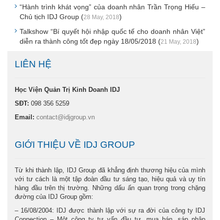
“Hành trình khát vọng” của doanh nhân Trần Trọng Hiếu –
Chủ tịch IDJ Group (
)
28 May, 2018
Talkshow “Bí quyết hội nhập quốc tế cho doanh nhân Việt”
diễn ra thành công tốt đẹp ngày 18/05/2018 (
)
21 May, 2018
LIÊN HỆ
Học Viện Quản Trị Kinh Doanh IDJ
SĐT:
098 356 5259
Email:
contact@idjgroup.vn
GIỚI THIỆU VỀ IDJ GROUP
Từ khi thành lập, IDJ Group đã khẳng định thương hiệu của mình
với tư cách là một tập đoàn đầu tư sáng tạo, hiệu quả và uy tín
hàng đầu trên thị trường. Những dấu ấn quan trọng trong chặng
đường của IDJ Group gồm:
– 16/08/2004: IDJ được thành lập với sự ra đời của công ty IDJ
Connection – Một công ty tư vấn đầu tư, mua bán, sáp nhập