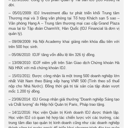
đời.
– 05/01/2009: IDJ Investment đầu tư phát triển khối Trung tâm
Thương mại và 3 tầng văn phòng tại Tổ hợp Khách sạn 5 sao –
Văn phòng Hạng A – Trung tâm thương mại cao cấp Grand Plaza
mua lại từ Tập đoàn CharmVit, Hàn Quốc (IDJ Financial là đơn vị
quản lý).
– 09/09/2009: Hà Nội Academy khai giảng niên khóa đầu tiên với
trên 500 học sinh.
– 05/06/2010: IDJF tăng vốn điều lệ lên 326 tỷ đồng.
– 13/09/2010: IDJF niêm yết trên Sàn Giao dịch Chứng khoán Hà
Nội HNX với mã chứng khoán IDJ.
– 15/01/2011: Được công nhận là một trong 500 doanh nghiệp lớn
nhất Việt Nam theo Bảng xếp hạng VNR 500 (Tính theo số thuế
nộp cho Nhà Nước). Đồng thời giá trị tài sản của tập đoàn vượt
mốc 1.200 tỷ đồng.
– 23/06/2014: IDJ Group nhận giải thưởng “Doanh nghiệp Sáng tạo
và Chất lượng” do Hiệp hội Quản trị Paris, Pháp trao tặng.
– 14/11/2016: Học viện Quản trị Kinh doanh IDJ được thành lập.
Học viện IDJ có quan hệ hợp tác chiến lược với các trường, các
trung tâm đào tạo quản trị kinh doanh cũng như các doanh nghiệp
thành công tại nước ngoài để triển khai chương trình đào tạo quản