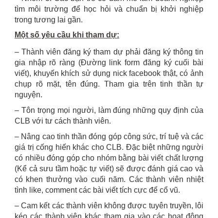
tìm môi trường để học hỏi và chuẩn bị khởi nghiệp
trong tương lai gần.
Một số yêu cầu khi tham dự:
– Thành viên đăng ký tham dự phải đăng ký thông tin
gia nhập rõ ràng (Đường link form đăng ký cuối bài
viết), khuyến khích sử dụng nick facebook thật, có ảnh
chụp rõ mặt, tên đúng. Tham gia trên tinh thần tự
nguyện.
– Tôn trọng mọi người, làm đúng những quy định của
CLB với tư cách thành viên.
– Nâng cao tinh thần đóng góp công sức, trí tuệ và các
giá trị cống hiến khác cho CLB. Đặc biệt những người
có nhiều đóng góp cho nhóm bằng bài viết chất lượng
(Kể cả sưu tầm hoặc tự viết) sẽ được đánh giá cao và
có khen thưởng vào cuối năm. Các thành viên nhiệt
tình like, comment các bài viết tích cực để cổ vũ.
– Cam kết các thành viên không được tuyên truyền, lôi
kéo các thành viên khác tham gia vào các hoạt động