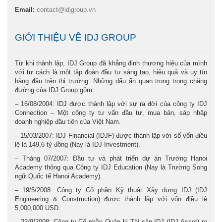
Email:
contact@idjgroup.vn
GIỚI THIỆU VỀ IDJ GROUP
Từ khi thành lập, IDJ Group đã khẳng định thương hiệu của mình
với tư cách là một tập đoàn đầu tư sáng tạo, hiệu quả và uy tín
hàng đầu trên thị trường. Những dấu ấn quan trọng trong chặng
đường của IDJ Group gồm:
– 16/08/2004: IDJ được thành lập với sự ra đời của công ty IDJ
Connection – Một công ty tư vấn đầu tư, mua bán, sáp nhập
doanh nghiệp đầu tiên của Việt Nam.
– 15/03/2007: IDJ Financial (IDJF) được thành lập với số vốn điều
lệ là 149,6 tỷ đồng (Nay là IDJ Investment).
– Tháng 07/2007: Đầu tư và phát triển dự án Trường Hanoi
Academy thông qua Công ty IDJ Education (Nay là Trường Song
ngữ Quốc tế Hanoi Academy).
– 19/5/2008: Công ty Cổ phần Kỹ thuật Xây dựng IDJ (IDJ
Engineering & Construction) được thành lập với vốn điều lệ
5,000,000 USD.
– 22/9/2008: Công ty Cổ phần Quản lý Tài sản IDJ (IDJ Asset) ra