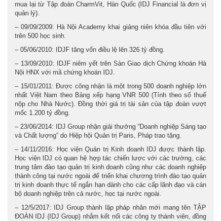
mua lại từ Tập đoàn CharmVit, Hàn Quốc (IDJ Financial là đơn vị
quản lý).
– 09/09/2009: Hà Nội Academy khai giảng niên khóa đầu tiên với
trên 500 học sinh.
– 05/06/2010: IDJF tăng vốn điều lệ lên 326 tỷ đồng.
– 13/09/2010: IDJF niêm yết trên Sàn Giao dịch Chứng khoán Hà
Nội HNX với mã chứng khoán IDJ.
– 15/01/2011: Được công nhận là một trong 500 doanh nghiệp lớn
nhất Việt Nam theo Bảng xếp hạng VNR 500 (Tính theo số thuế
nộp cho Nhà Nước). Đồng thời giá trị tài sản của tập đoàn vượt
mốc 1.200 tỷ đồng.
– 23/06/2014: IDJ Group nhận giải thưởng “Doanh nghiệp Sáng tạo
và Chất lượng” do Hiệp hội Quản trị Paris, Pháp trao tặng.
– 14/11/2016: Học viện Quản trị Kinh doanh IDJ được thành lập.
Học viện IDJ có quan hệ hợp tác chiến lược với các trường, các
trung tâm đào tạo quản trị kinh doanh cũng như các doanh nghiệp
thành công tại nước ngoài để triển khai chương trình đào tạo quản
trị kinh doanh thực tế ngắn hạn dành cho các cấp lãnh đạo và cán
bộ doanh nghiệp trên cả nước, học tại nước ngoài.
– 12/5/2017: IDJ Group thành lập pháp nhân mới mang tên TẬP
ĐOÀN IDJ (IDJ Group) nhằm kết nối các công ty thành viên, đồng