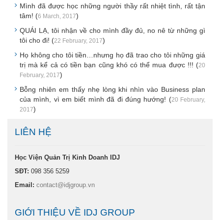
Mình đã được học những người thầy rất nhiệt tình, rất tận
tâm! (
)
6 March, 2017
QUÁI LẠ, tôi nhận về cho mình đầy đủ, no nê từ những gì
tôi cho đi! (
)
22 February, 2017
Họ không cho tôi tiền…nhưng họ đã trao cho tôi những giá
trị mà kể cả có tiền bạn cũng khó có thể mua được !!! (
20
)
February, 2017
Bỗng nhiên em thấy nhẹ lòng khi nhìn vào Business plan
của mình, vì em biết mình đã đi đúng hướng! (
20 February,
)
2017
LIÊN HỆ
Học Viện Quản Trị Kinh Doanh IDJ
SĐT:
098 356 5259
Email:
contact@idjgroup.vn
GIỚI THIỆU VỀ IDJ GROUP