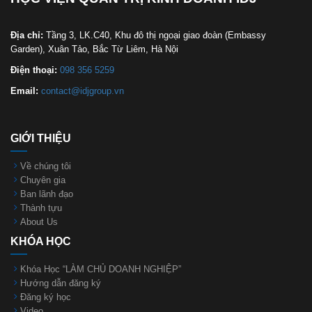
Địa chỉ:
Tầng 3, LK.C40, Khu đô thị ngoại giao đoàn (Embassy
Garden), Xuân Tảo, Bắc Từ Liêm, Hà Nội
Điện thoại:
098 356 5259
Email:
contact@idjgroup.vn
GIỚI THIỆU
Về chúng tôi
Chuyên gia
Ban lãnh đạo
Thành tựu
About Us
KHÓA HỌC
Khóa Học “LÀM CHỦ DOANH NGHIỆP”
Hướng dẫn đăng ký
Đăng ký học
Video