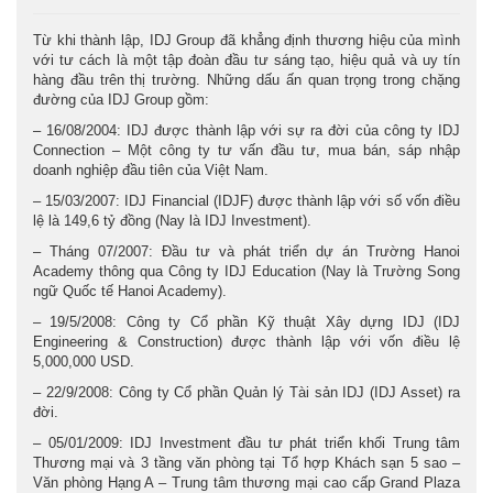
Từ khi thành lập, IDJ Group đã khẳng định thương hiệu của mình
với tư cách là một tập đoàn đầu tư sáng tạo, hiệu quả và uy tín
hàng đầu trên thị trường. Những dấu ấn quan trọng trong chặng
đường của IDJ Group gồm:
– 16/08/2004: IDJ được thành lập với sự ra đời của công ty IDJ
Connection – Một công ty tư vấn đầu tư, mua bán, sáp nhập
doanh nghiệp đầu tiên của Việt Nam.
– 15/03/2007: IDJ Financial (IDJF) được thành lập với số vốn điều
lệ là 149,6 tỷ đồng (Nay là IDJ Investment).
– Tháng 07/2007: Đầu tư và phát triển dự án Trường Hanoi
Academy thông qua Công ty IDJ Education (Nay là Trường Song
ngữ Quốc tế Hanoi Academy).
– 19/5/2008: Công ty Cổ phần Kỹ thuật Xây dựng IDJ (IDJ
Engineering & Construction) được thành lập với vốn điều lệ
5,000,000 USD.
– 22/9/2008: Công ty Cổ phần Quản lý Tài sản IDJ (IDJ Asset) ra
đời.
– 05/01/2009: IDJ Investment đầu tư phát triển khối Trung tâm
Thương mại và 3 tầng văn phòng tại Tổ hợp Khách sạn 5 sao –
Văn phòng Hạng A – Trung tâm thương mại cao cấp Grand Plaza