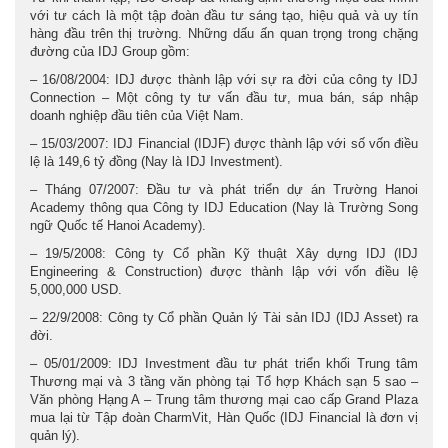
với tư cách là một tập đoàn đầu tư sáng tạo, hiệu quả và uy tín
hàng đầu trên thị trường. Những dấu ấn quan trọng trong chặng
đường của IDJ Group gồm:
– 16/08/2004: IDJ được thành lập với sự ra đời của công ty IDJ
Connection – Một công ty tư vấn đầu tư, mua bán, sáp nhập
doanh nghiệp đầu tiên của Việt Nam.
– 15/03/2007: IDJ Financial (IDJF) được thành lập với số vốn điều
lệ là 149,6 tỷ đồng (Nay là IDJ Investment).
– Tháng 07/2007: Đầu tư và phát triển dự án Trường Hanoi
Academy thông qua Công ty IDJ Education (Nay là Trường Song
ngữ Quốc tế Hanoi Academy).
– 19/5/2008: Công ty Cổ phần Kỹ thuật Xây dựng IDJ (IDJ
Engineering & Construction) được thành lập với vốn điều lệ
5,000,000 USD.
– 22/9/2008: Công ty Cổ phần Quản lý Tài sản IDJ (IDJ Asset) ra
đời.
– 05/01/2009: IDJ Investment đầu tư phát triển khối Trung tâm
Thương mại và 3 tầng văn phòng tại Tổ hợp Khách sạn 5 sao –
Văn phòng Hạng A – Trung tâm thương mại cao cấp Grand Plaza
mua lại từ Tập đoàn CharmVit, Hàn Quốc (IDJ Financial là đơn vị
quản lý).