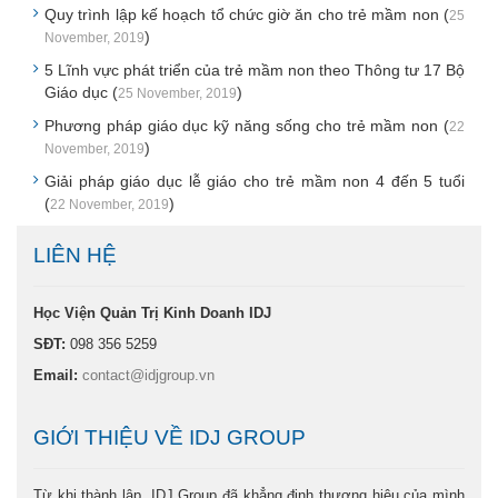
Quy trình lập kế hoạch tổ chức giờ ăn cho trẻ mầm non (
25
)
November, 2019
5 Lĩnh vực phát triển của trẻ mầm non theo Thông tư 17 Bộ
Giáo dục (
)
25 November, 2019
Phương pháp giáo dục kỹ năng sống cho trẻ mầm non (
22
)
November, 2019
Giải pháp giáo dục lễ giáo cho trẻ mầm non 4 đến 5 tuổi
(
)
22 November, 2019
LIÊN HỆ
Học Viện Quản Trị Kinh Doanh IDJ
SĐT:
098 356 5259
Email:
contact@idjgroup.vn
GIỚI THIỆU VỀ IDJ GROUP
Từ khi thành lập, IDJ Group đã khẳng định thương hiệu của mình