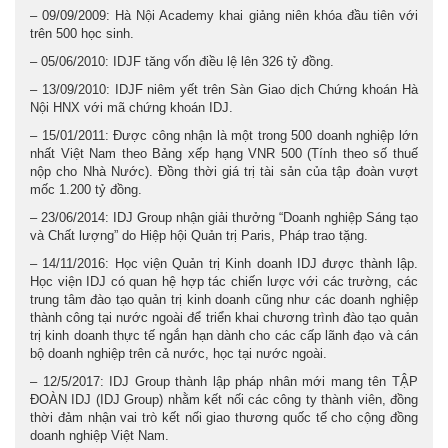
– 09/09/2009: Hà Nội Academy khai giảng niên khóa đầu tiên với
trên 500 học sinh.
– 05/06/2010: IDJF tăng vốn điều lệ lên 326 tỷ đồng.
– 13/09/2010: IDJF niêm yết trên Sàn Giao dịch Chứng khoán Hà
Nội HNX với mã chứng khoán IDJ.
– 15/01/2011: Được công nhận là một trong 500 doanh nghiệp lớn
nhất Việt Nam theo Bảng xếp hạng VNR 500 (Tính theo số thuế
nộp cho Nhà Nước). Đồng thời giá trị tài sản của tập đoàn vượt
mốc 1.200 tỷ đồng.
– 23/06/2014: IDJ Group nhận giải thưởng “Doanh nghiệp Sáng tạo
và Chất lượng” do Hiệp hội Quản trị Paris, Pháp trao tặng.
– 14/11/2016: Học viện Quản trị Kinh doanh IDJ được thành lập.
Học viện IDJ có quan hệ hợp tác chiến lược với các trường, các
trung tâm đào tạo quản trị kinh doanh cũng như các doanh nghiệp
thành công tại nước ngoài để triển khai chương trình đào tạo quản
trị kinh doanh thực tế ngắn hạn dành cho các cấp lãnh đạo và cán
bộ doanh nghiệp trên cả nước, học tại nước ngoài.
– 12/5/2017: IDJ Group thành lập pháp nhân mới mang tên TẬP
ĐOÀN IDJ (IDJ Group) nhằm kết nối các công ty thành viên, đồng
thời đảm nhận vai trò kết nối giao thương quốc tế cho cộng đồng
doanh nghiệp Việt Nam.