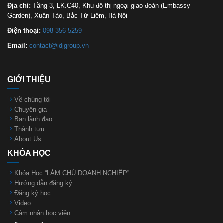
Địa chỉ:
Tầng 3, LK.C40, Khu đô thị ngoại giao đoàn (Embassy
Garden), Xuân Tảo, Bắc Từ Liêm, Hà Nội
Điện thoại:
098 356 5259
Email:
contact@idjgroup.vn
GIỚI THIỆU
Về chúng tôi
Chuyên gia
Ban lãnh đạo
Thành tựu
About Us
KHÓA HỌC
Khóa Học “LÀM CHỦ DOANH NGHIỆP”
Hướng dẫn đăng ký
Đăng ký học
Video
Cảm nhận học viên