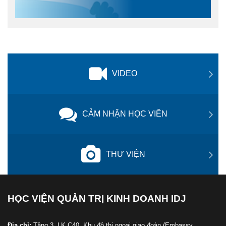
VIDEO
CẢM NHẬN HỌC VIÊN
THƯ VIỆN
HỌC VIỆN QUẢN TRỊ KINH DOANH IDJ
Địa chỉ:
Tầng 3, LK.C40, Khu đô thị ngoại giao đoàn (Embassy