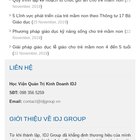
25
)
November, 2019
5 Lĩnh vực phát triển của trẻ mầm non theo Thông tư 17 Bộ
Giáo dục (
)
25 November, 2019
Phương pháp giáo dục kỹ năng sống cho trẻ mầm non (
22
)
November, 2019
Giải pháp giáo dục lễ giáo cho trẻ mầm non 4 đến 5 tuổi
(
)
22 November, 2019
LIÊN HỆ
Học Viện Quản Trị Kinh Doanh IDJ
SĐT:
098 356 5259
Email:
contact@idjgroup.vn
GIỚI THIỆU VỀ IDJ GROUP
Từ khi thành lập, IDJ Group đã khẳng định thương hiệu của mình