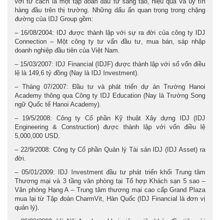
với tư cách là một tập đoàn đầu tư sáng tạo, hiệu quả và uy tín
hàng đầu trên thị trường. Những dấu ấn quan trọng trong chặng
đường của IDJ Group gồm:
– 16/08/2004: IDJ được thành lập với sự ra đời của công ty IDJ
Connection – Một công ty tư vấn đầu tư, mua bán, sáp nhập
doanh nghiệp đầu tiên của Việt Nam.
– 15/03/2007: IDJ Financial (IDJF) được thành lập với số vốn điều
lệ là 149,6 tỷ đồng (Nay là IDJ Investment).
– Tháng 07/2007: Đầu tư và phát triển dự án Trường Hanoi
Academy thông qua Công ty IDJ Education (Nay là Trường Song
ngữ Quốc tế Hanoi Academy).
– 19/5/2008: Công ty Cổ phần Kỹ thuật Xây dựng IDJ (IDJ
Engineering & Construction) được thành lập với vốn điều lệ
5,000,000 USD.
– 22/9/2008: Công ty Cổ phần Quản lý Tài sản IDJ (IDJ Asset) ra
đời.
– 05/01/2009: IDJ Investment đầu tư phát triển khối Trung tâm
Thương mại và 3 tầng văn phòng tại Tổ hợp Khách sạn 5 sao –
Văn phòng Hạng A – Trung tâm thương mại cao cấp Grand Plaza
mua lại từ Tập đoàn CharmVit, Hàn Quốc (IDJ Financial là đơn vị
quản lý).