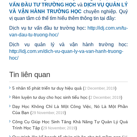
VẤN ĐẦU TƯ TRƯỜNG HỌC
và
DỊCH VỤ QUẢN LÝ
VÀ VẬN HÀNH TRƯỜNG HỌC
chuyên nghiệp. Quý
vị quan tâm có thể tìm hiểu thêm thông tin tại đây:
Dịch vụ tư vấn đầu tư trường học:
http://idj.com.vn/tu-
van-dau-tu-truong-hoc/
Dịch vụ quản lý và vận hành trường học:
http://idj.com.vn/dich-vu-quan-ly-va-van-hanh-truong-
hoc/
Tin liên quan
5 nhân tố phát triển tư duy hiệu quả (
)
2 December, 2019
Rèn luyện tư duy cho học sinh tiểu học (
)
2 December, 2019
Dạy Học Không Chỉ Là Một Công Việc, Nó Là Một Phần
Của Bạn (
)
29 November, 2019
Công Cụ Giúp Học Sinh Tăng Khả Năng Tự Quản Lý Quá
Trình Học Tập (
)
29 November, 2019
Quy trình lập kế hoạch tổ chức giờ ăn cho trẻ mầm non (