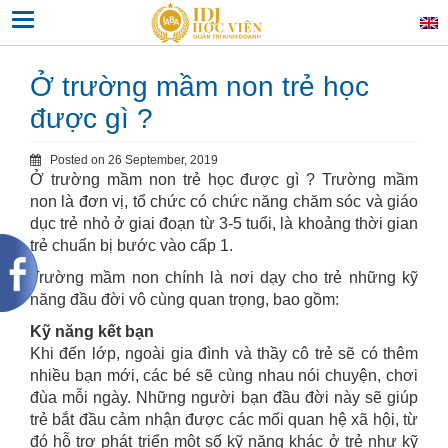
Skip
Toggle navigation
to
content
Ở trường mầm non trẻ học
được gì ?
Posted on
26 September, 2019
Ở trường mầm non trẻ học được gì ? Trường mầm
non là đơn vị, tổ chức có chức năng chăm sóc và giáo
dục trẻ nhỏ ở giai đoạn từ 3-5 tuổi, là khoảng thời gian
trẻ chuẩn bị bước vào cấp 1.
Trường mầm non chính là nơi dạy cho trẻ những kỹ
năng đầu đời vô cùng quan trọng, bao gồm:
Kỹ năng kết bạn
Khi đến lớp, ngoài gia đình và thầy cô trẻ sẽ có thêm
nhiều bạn mới, các bé sẽ cùng nhau nói chuyện, chơi
đùa mỗi ngày. Những người bạn đầu đời này sẽ giúp
trẻ bắt đầu cảm nhận được các mối quan hệ xã hội, từ
đó hỗ trợ phát triển một số kỹ năng khác ở trẻ như kỹ