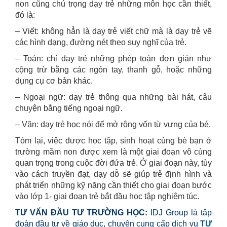
non cũng chú trọng dạy trẻ những môn học cần thiết,
đó là:
– Viết: không hẳn là dạy trẻ viết chữ mà là dạy trẻ vẽ
các hình dạng, đường nét theo suy nghĩ của trẻ.
– Toán: chỉ dạy trẻ những phép toán đơn giản như
cộng trừ bằng các ngón tay, thanh gỗ, hoặc những
dụng cụ cơ bản khác.
– Ngoại ngữ: dạy trẻ thông qua những bài hát, câu
chuyện bằng tiếng ngoại ngữ.
– Văn: dạy trẻ học nói để mở rộng vốn từ vựng của bé.
Tóm lại, việc được học tập, sinh hoạt cùng bè bạn ở
trường mầm non được xem là một giai đoạn vô cùng
quan trọng trong cuộc đời đứa trẻ. Ở giai đoạn này, tùy
vào cách truyền đạt, dạy dỗ sẽ giúp trẻ định hình và
phát triển những kỹ năng cần thiết cho giai đoạn bước
vào lớp 1- giai đoạn trẻ bắt đầu học tập nghiêm túc.
TƯ VẤN ĐẦU TƯ TRƯỜNG HỌC:
IDJ Group là tập
đoàn đầu tư về giáo dục, chuyên cung cấp dịch vụ
TƯ