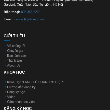
Garden), Xuân Tảo, Bắc Từ Liêm, Hà Nội
Điện thoại:
098 356 5259
Email:
contact@idjgroup.vn
GIỚI THIỆU
Về chúng tôi
Chuyên gia
Ban lãnh đạo
Thành tựu
About Us
KHÓA HỌC
Khóa Học “LÀM CHỦ DOANH NGHIỆP”
Hướng dẫn đăng ký
Đăng ký học
Video
Cảm nhận học viên
ĐĂNG KÝ HỌC