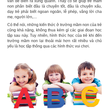
vấn đề diễn ra xung quanh. Thầy cô sẽ giúp trẻ mầm
non phân biệt đâu là chuyện tốt, đâu là chuyện xấu,
dạy trẻ phải biết ngoan ngoãn, lễ phép, vâng lời cha
mẹ, người lớn,…
Có thể nói, những kiến thức ở trường mầm non của trẻ
cũng khá nặng, không thua kém gì các giai đoạn học
tập sau này. Tuy nhiên, hình thức học của trẻ khi đến
trường mầm non lại thoải mái hơn rất nhiều và chủ
yếu là học tập thông qua các hình thức vui chơi.