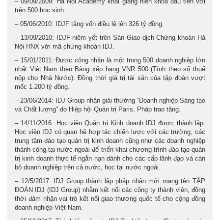
– 09/09/2009: Hà Nội Academy khai giảng niên khóa đầu tiên với
trên 500 học sinh.
– 05/06/2010: IDJF tăng vốn điều lệ lên 326 tỷ đồng.
– 13/09/2010: IDJF niêm yết trên Sàn Giao dịch Chứng khoán Hà
Nội HNX với mã chứng khoán IDJ.
– 15/01/2011: Được công nhận là một trong 500 doanh nghiệp lớn
nhất Việt Nam theo Bảng xếp hạng VNR 500 (Tính theo số thuế
nộp cho Nhà Nước). Đồng thời giá trị tài sản của tập đoàn vượt
mốc 1.200 tỷ đồng.
– 23/06/2014: IDJ Group nhận giải thưởng “Doanh nghiệp Sáng tạo
và Chất lượng” do Hiệp hội Quản trị Paris, Pháp trao tặng.
– 14/11/2016: Học viện Quản trị Kinh doanh IDJ được thành lập.
Học viện IDJ có quan hệ hợp tác chiến lược với các trường, các
trung tâm đào tạo quản trị kinh doanh cũng như các doanh nghiệp
thành công tại nước ngoài để triển khai chương trình đào tạo quản
trị kinh doanh thực tế ngắn hạn dành cho các cấp lãnh đạo và cán
bộ doanh nghiệp trên cả nước, học tại nước ngoài.
– 12/5/2017: IDJ Group thành lập pháp nhân mới mang tên TẬP
ĐOÀN IDJ (IDJ Group) nhằm kết nối các công ty thành viên, đồng
thời đảm nhận vai trò kết nối giao thương quốc tế cho cộng đồng
doanh nghiệp Việt Nam.