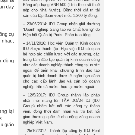
 bạn là
Bảng xếp hạng VNR 500 (Tính theo số thuế
bạn dạy
nộp cho Nhà Nước). Đồng thời giá trị tài
sản của tập đoàn vượt mốc 1.200 tỷ đồng.
– 23/06/2014: IDJ Group nhận giải thưởng
“Doanh nghiệp Sáng tạo và Chất lượng” do
công cụ
Hiệp hội Quản trị Paris, Pháp trao tặng.
c nhau,
– 14/11/2016: Học viện Quản trị Kinh doanh
IDJ được thành lập. Học viện IDJ có quan
hệ hợp tác chiến lược với các trường, các
trung tâm đào tạo quản trị kinh doanh cũng
n đồng
như các doanh nghiệp thành công tại nước
ngoài để triển khai chương trình đào tạo
quản trị kinh doanh thực tế ngắn hạn dành
cho các cấp lãnh đạo và cán bộ doanh
nghiệp trên cả nước, học tại nước ngoài.
– 12/5/2017: IDJ Group thành lập pháp
nhân mới mang tên TẬP ĐOÀN IDJ (IDJ
Group) nhằm kết nối các công ty thành
ng lại
viên, đồng thời đảm nhận vai trò kết nối
giao thương quốc tế cho cộng đồng doanh
ý:
nghiệp Việt Nam.
ầu giáo
– 25/10/2017: Thành lập công ty IDJ Real