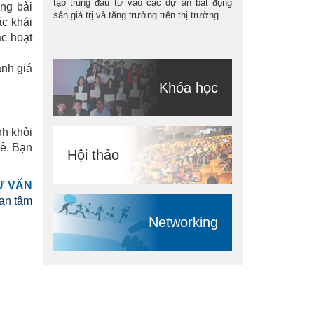
tập trung đầu tư vào các dự án bất động
ng bài
sản giá trị và tăng trưởng trên thị trường.
ác khái
ác hoạt
ánh giá
Khóa học
nh khỏi
mẻ. Bạn
Hội thảo
Ư VẤN
an tâm
Networking