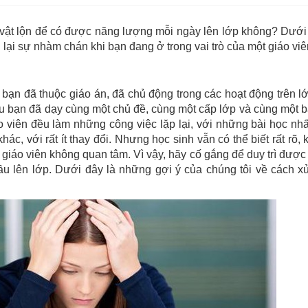
 vật lộn để có được năng lượng mỗi ngày lên lớp không? Dưới
lại sự nhàm chán khi bạn đang ở trong vai trò của một giáo viê
ạn đã thuộc giáo án, đã chủ động trong các hoạt động trên l
u bạn đã dạy cùng một chủ đề, cùng một cấp lớp và cùng một b
o viên đều làm những công việc lặp lại, với những bài học nhấ
ác, với rất ít thay đổi. Nhưng học sinh vẫn có thể biết rất rõ, 
 giáo viên không quan tâm. Vì vậy, hãy cố gắng để duy trì đượ
u lên lớp. Dưới đây là những gợi ý của chúng tôi về cách x