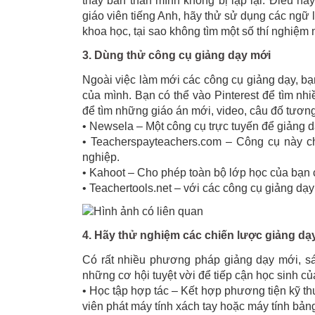
thấy bản thân mình không bị lặp lại. Điều nà
giáo viên tiếng Anh, hãy thử sử dụng các ngữ
khoa học, tại sao không tìm một số thí nghiệ
3. Dùng thử công cụ giảng dạy mới
Ngoài việc làm mới các công cụ giảng dạy, b
của mình. Bạn có thể vào Pinterest để tìm nh
để tìm những giáo án mới, video, câu đố tương 
• Newsela – Một công cụ trực tuyến để giảng dạ
• Teacherspayteachers.com – Công cụ này ch
nghiệp.
• Kahoot – Cho phép toàn bộ lớp học của bạn c
• Teachertools.net – với các công cụ giảng dạy
4. Hãy thử nghiệm các chiến lược giảng dạ
Có rất nhiều phương pháp giảng dạy mới, sá
những cơ hội tuyệt vời để tiếp cận học sinh c
• Học tập hợp tác – Kết hợp phương tiện kỹ thu
viên phát máy tính xách tay hoặc máy tính bảng