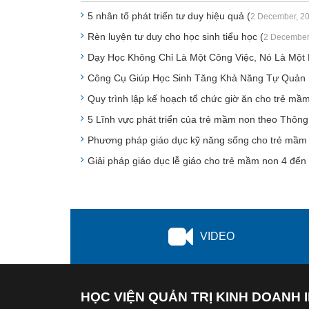
5 nhân tố phát triển tư duy hiệu quả (
2 December, 2
Rèn luyện tư duy cho học sinh tiểu học (
2 December
Dạy Học Không Chỉ Là Một Công Việc, Nó Là Một
Công Cụ Giúp Học Sinh Tăng Khả Năng Tự Quản L
Quy trình lập kế hoạch tổ chức giờ ăn cho trẻ mầm
5 Lĩnh vực phát triển của trẻ mầm non theo Thông
Phương pháp giáo dục kỹ năng sống cho trẻ mầm 
Giải pháp giáo dục lễ giáo cho trẻ mầm non 4 đến 5
VIDEO
HỌC VIỆN QUẢN TRỊ KINH DOANH 