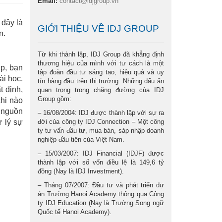
Email:
contact@idjgroup.vn
 đây là
GIỚI THIỆU VỀ IDJ GROUP
n.
Từ khi thành lập, IDJ Group đã khẳng định
thương hiệu của mình với tư cách là một
ớp, bạn
tập đoàn đầu tư sáng tạo, hiệu quả và uy
ài học.
tín hàng đầu trên thị trường. Những dấu ấn
t định,
quan trọng trong chặng đường của IDJ
Group gồm:
khi nào
c nguồn
– 16/08/2004: IDJ được thành lập với sự ra
ử lý sự
đời của công ty IDJ Connection – Một công
ty tư vấn đầu tư, mua bán, sáp nhập doanh
nghiệp đầu tiên của Việt Nam.
– 15/03/2007: IDJ Financial (IDJF) được
thành lập với số vốn điều lệ là 149,6 tỷ
đồng (Nay là IDJ Investment).
– Tháng 07/2007: Đầu tư và phát triển dự
án Trường Hanoi Academy thông qua Công
ty IDJ Education (Nay là Trường Song ngữ
Quốc tế Hanoi Academy).