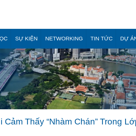
HỌC
SỰ KIỆN
NETWORKING
TIN TỨC
DỰ Á
hi Cảm Thấy “Nhàm Chán” Trong Lớ