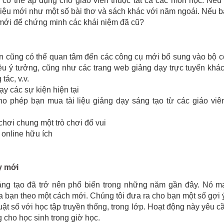
y có thể áp dụng cho giáo viên thuộc tất cả các môn học. Nếu
 liệu mới như một số bài thơ và sách khác với năm ngoái. Nếu 
m mới để chứng minh các khái niệm đã cũ?
ạn cũng có thể quan tâm đến các công cụ mới bổ sung vào bộ 
iều ý tưởng, cũng như các trang web giảng dạy trực tuyến khá
tác, v.v.
y các sự kiện hiện tại
o phép bạn mua tài liệu giảng dạy sáng tạo từ các giáo viê
hơi chung một trò chơi đố vui
 online hữu ích
y mới
ng tạo đã trở nên phổ biến trong những năm gần đây. Nó ma
ủa bạn theo một cách mới. Chúng tôi đưa ra cho bạn một số gợi 
ật số với học tập truyền thống, trong lớp. Hoạt động này yêu c
 cho học sinh trong giờ học.