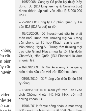
– 19/5/2008: Công ty Cổ phần Kỹ thuật Xây
dựng IDJ (IDJ Engineering & Construction)
được thành lập với vốn điều lệ 5,000,000
USD.
– 22/9/2008: Công ty Cổ phần Quản lý Tài
sản IDJ (IDJ Asset) ra đời.
– 05/01/2009: IDJ Investment đầu tư phát
triển khối Trung tâm Thương mại và 3 tầng
văn phòng tại Tổ hợp Khách sạn 5 sao –
Văn phòng Hạng A – Trung tâm thương mại
i không
cao cấp Grand Plaza mua lại từ Tập đoàn
yêu cầu
CharmVit, Hàn Quốc (IDJ Financial là đơn
vị quản lý).
àn bình
Hãy cân
– 09/09/2009: Hà Nội Academy khai giảng
niên khóa đầu tiên với trên 500 học sinh.
 chuyến
– 05/06/2010: IDJF tăng vốn điều lệ lên 326
tỷ đồng.
– 13/09/2010: IDJF niêm yết trên Sàn Giao
 video.
dịch Chứng khoán Hà Nội HNX với mã
chứng khoán IDJ.
 này sẽ
 sẽ cảm
– 15/01/2011: Được công nhận là một trong
500 doanh nghiệp lớn nhất Việt Nam theo