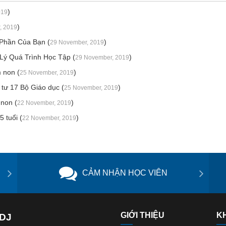
)
019
)
, 2019
 Phần Của Bạn (
)
29 November, 2019
ý Quá Trình Học Tập (
)
29 November, 2019
 non (
)
25 November, 2019
 tư 17 Bộ Giáo dục (
)
25 November, 2019
non (
)
22 November, 2019
 tuổi (
)
22 November, 2019
CẢM NHẬN HỌC VIÊN
GIỚI THIỆU
K
IDJ