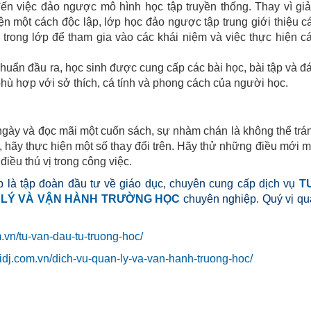
ến việc đảo ngược mô hình học tập truyền thống. Thay vì giả
ện một cách độc lập, lớp học đảo ngược tập trung giới thiệu c
trong lớp để tham gia vào các khái niệm và việc thực hiện c
uẩn đầu ra, học sinh được cung cấp các bài học, bài tập và đ
phù hợp với sở thích, cá tính và phong cách của người học.
gày và đọc mãi một cuốn sách, sự nhàm chán là không thể trá
, hãy thực hiện một số thay đổi trên. Hãy thử những điều mới 
iều thú vị trong công việc.
 là tập đoàn đầu tư về giáo dục, chuyên cung cấp dịch vụ
T
 LÝ VÀ VẬN HÀNH TRƯỜNG HỌC
chuyên nghiệp. Quý vị qu
om.vn/tu-van-dau-tu-truong-hoc/
//idj.com.vn/dich-vu-quan-ly-va-van-hanh-truong-hoc/