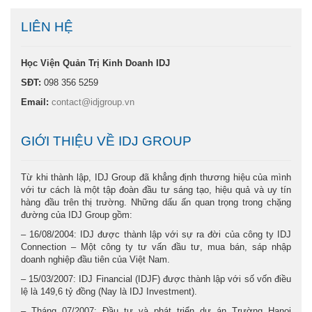
LIÊN HỆ
Học Viện Quản Trị Kinh Doanh IDJ
SĐT:
098 356 5259
Email:
contact@idjgroup.vn
GIỚI THIỆU VỀ IDJ GROUP
Từ khi thành lập, IDJ Group đã khẳng định thương hiệu của mình
với tư cách là một tập đoàn đầu tư sáng tạo, hiệu quả và uy tín
hàng đầu trên thị trường. Những dấu ấn quan trọng trong chặng
đường của IDJ Group gồm:
– 16/08/2004: IDJ được thành lập với sự ra đời của công ty IDJ
Connection – Một công ty tư vấn đầu tư, mua bán, sáp nhập
doanh nghiệp đầu tiên của Việt Nam.
– 15/03/2007: IDJ Financial (IDJF) được thành lập với số vốn điều
lệ là 149,6 tỷ đồng (Nay là IDJ Investment).
– Tháng 07/2007: Đầu tư và phát triển dự án Trường Hanoi