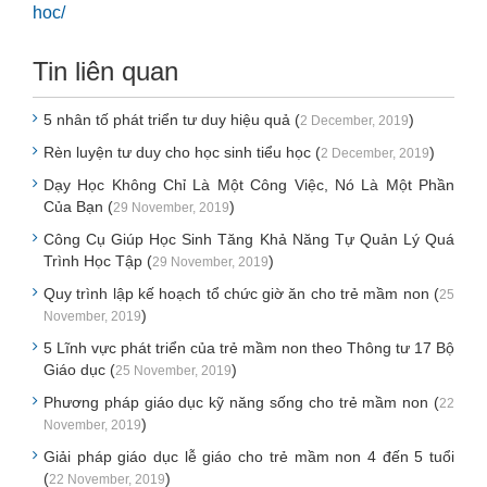
hoc/
Tin liên quan
5 nhân tố phát triển tư duy hiệu quả (
)
2 December, 2019
Rèn luyện tư duy cho học sinh tiểu học (
)
2 December, 2019
Dạy Học Không Chỉ Là Một Công Việc, Nó Là Một Phần
Của Bạn (
)
29 November, 2019
Công Cụ Giúp Học Sinh Tăng Khả Năng Tự Quản Lý Quá
Trình Học Tập (
)
29 November, 2019
Quy trình lập kế hoạch tổ chức giờ ăn cho trẻ mầm non (
25
)
November, 2019
5 Lĩnh vực phát triển của trẻ mầm non theo Thông tư 17 Bộ
Giáo dục (
)
25 November, 2019
Phương pháp giáo dục kỹ năng sống cho trẻ mầm non (
22
)
November, 2019
Giải pháp giáo dục lễ giáo cho trẻ mầm non 4 đến 5 tuổi
(
)
22 November, 2019