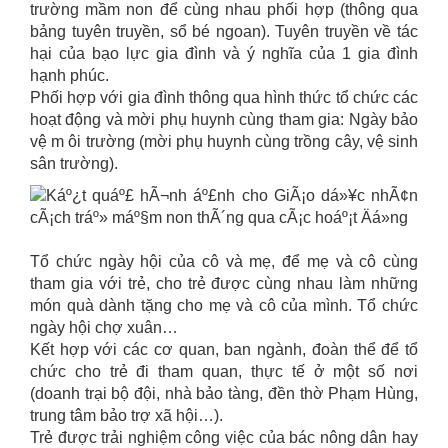
trường mầm non để cùng nhau phối hợp (thông qua
bảng tuyên truyền, sổ bé ngoan). Tuyên truyền về tác
hại của bạo lực gia đình và ý nghĩa của 1 gia đình
hạnh phúc.
Phối hợp với gia đình thông qua hình thức tổ chức các
hoạt động và mời phụ huynh cùng tham gia: Ngày bảo
vệ m ôi trường (mời phụ huynh cùng trồng cây, vệ sinh
sân trường).
Tổ chức ngày hội của cô và mẹ, để mẹ và cô cùng
tham gia với trẻ, cho trẻ được cùng nhau làm những
món quà dành tặng cho mẹ và cô của mình. Tổ chức
ngày hội chợ xuân…
Kết hợp với các cơ quan, ban ngành, đoàn thể để tổ
chức cho trẻ đi tham quan, thực tế ở một số nơi
(doanh trại bộ đội, nhà bảo tàng, đền thờ Phạm Hùng,
trung tâm bảo trợ xã hội…).
Trẻ được trải nghiệm công việc của bác nông dân hay