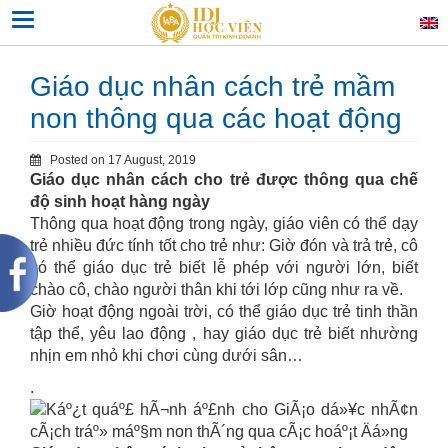
Skip
Toggle navigation
to
content
Giáo dục nhân cách trẻ mầm
non thông qua các hoạt động
Posted on
17 August, 2019
Giáo dục nhân cách cho trẻ được thông qua chế
độ sinh hoạt hàng ngày
Thông qua hoạt động trong ngày, giáo viên có thể dạy
trẻ nhiều đức tính tốt cho trẻ như: Giờ đón và trả trẻ, cô
có thể giáo dục trẻ biết lễ phép với người lớn, biết
chào cô, chào người thân khi tới lớp cũng như ra về.
Giờ hoạt động ngoài trời, có thể giáo dục trẻ tinh thần
tập thể, yêu lao động , hay giáo dục trẻ biết nhường
nhịn em nhỏ khi chơi cùng dưới sân…
.