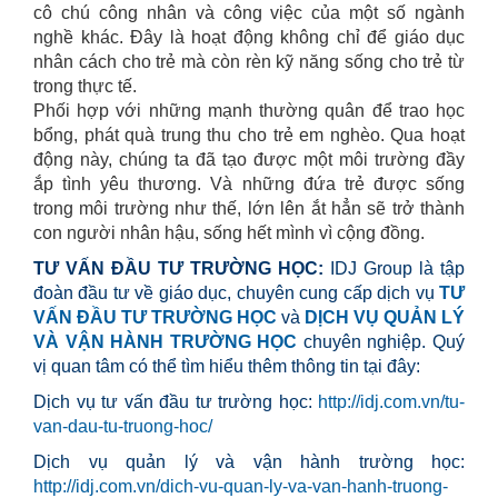
cô chú công nhân và công việc của một số ngành
nghề khác. Đây là hoạt động không chỉ để giáo dục
nhân cách cho trẻ mà còn rèn kỹ năng sống cho trẻ từ
trong thực tế.
Phối hợp với những mạnh thường quân để trao học
bổng, phát quà trung thu cho trẻ em nghèo. Qua hoạt
động này, chúng ta đã tạo được một môi trường đầy
ắp tình yêu thương. Và những đứa trẻ được sống
trong môi trường như thế, lớn lên ắt hẳn sẽ trở thành
con người nhân hậu, sống hết mình vì cộng đồng.
TƯ VẤN ĐẦU TƯ TRƯỜNG HỌC:
IDJ Group là tập
đoàn đầu tư về giáo dục, chuyên cung cấp dịch vụ
TƯ
VẤN ĐẦU TƯ TRƯỜNG HỌC
và
DỊCH VỤ QUẢN LÝ
VÀ VẬN HÀNH TRƯỜNG HỌC
chuyên nghiệp. Quý
vị quan tâm có thể tìm hiểu thêm thông tin tại đây:
Dịch vụ tư vấn đầu tư trường học:
http://idj.com.vn/tu-
van-dau-tu-truong-hoc/
Dịch vụ quản lý và vận hành trường học:
http://idj.com.vn/dich-vu-quan-ly-va-van-hanh-truong-