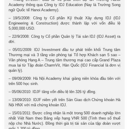
Academy thông qua Công ty IDJ Education (Nay là Trường Song
ngữ Quốc tế Hanoi Academy).
– 19/5/2008: Công ty Cổ phần Kỹ thuật Xây dựng IDJ (IDJ
Engineering & Construction) được thành lập với vốn điều lệ
5,000,000 USD.
– 22/9/2008: Công ty Cổ phần Quản lý Tài sản IDJ (IDJ Asset) ra
đời.
– 05/01/2009: IDJ Investment đầu tư phát triển khối Trung tâm
Thương mại và 3 tầng văn phòng tại Tổ hợp Khách sạn 5 sao –
Văn phòng Hạng A – Trung tâm thương mại cao cấp Grand Plaza
mua lại từ Tập đoàn CharmVit, Hàn Quốc (IDJ Financial là đơn vị
quản lý).
– 09/09/2009: Hà Nội Academy khai giảng niên khóa đầu tiên với
trên 500 học sinh.
– 05/06/2010: IDJF tăng vốn điều lệ lên 326 tỷ đồng.
– 13/09/2010: IDJF niêm yết trên Sàn Giao dịch Chứng khoán Hà
Nội HNX với mã chứng khoán IDJ.
– 15/01/2011: Được công nhận là một trong 500 doanh nghiệp lớn
nhất Việt Nam theo Bảng xếp hạng VNR 500 (Tính theo số thuế
nộp cho Nhà Nước). Đồng thời giá trị tài sản của tập đoàn vượt
mốc 1.200 tỷ đồng.