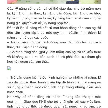
Các kỹ năng sống cần và có thể giáo dục cho trẻ mầm non
là: kỹ năng nhận thức, kỹ năng vận động, kỹ năng giao tiếp,
kỹ năng tự phục vụ và tự vệ, kỹ năng kiểm soát cảm xúc, kỹ
năng giải quyết vấn đề, kỹ năng hợp tác…
Để thiết lập kĩ năng về bất cứ một hành động nào, con người
đều cần luyện tập theo một quy trình vàcần hình thành kĩ
năng cho trẻ qua các bước:
– Trẻ có kiến thức về hành động: mục đích, đối tượng, cách
thức, điều kiện hành động
– Có sự hướng dẫn (gợi ý, làm mẫu) của người có kiến thức
và kĩ năng cao hơn, bên cạnh đó trẻ phải tích cực tham gia
học hỏi, quan sát, làm thử…
– Trẻ vận dụng kiến thức, kinh nghiệm và những kĩ năng, kĩ
xảo đã có vào thực hành luyện tập để hình thành kĩ năng và
sử dụng kĩ năng một cách linh hoạt trong những điều kiện
khác nhau.
Như vậy, để hành động trở thành kĩ năng cần trải qua một
quá trình. Giáo dục KNS cho trẻ phải gắn với các việc làm,
tình huống cụ thể: trẻ được quan sát người khác làm, trẻ