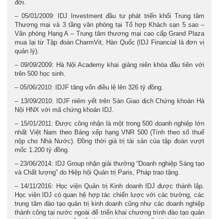
đời.
– 05/01/2009: IDJ Investment đầu tư phát triển khối Trung tâm
Thương mại và 3 tầng văn phòng tại Tổ hợp Khách sạn 5 sao –
Văn phòng Hạng A – Trung tâm thương mại cao cấp Grand Plaza
mua lại từ Tập đoàn CharmVit, Hàn Quốc (IDJ Financial là đơn vị
quản lý).
– 09/09/2009: Hà Nội Academy khai giảng niên khóa đầu tiên với
trên 500 học sinh.
– 05/06/2010: IDJF tăng vốn điều lệ lên 326 tỷ đồng.
– 13/09/2010: IDJF niêm yết trên Sàn Giao dịch Chứng khoán Hà
Nội HNX với mã chứng khoán IDJ.
– 15/01/2011: Được công nhận là một trong 500 doanh nghiệp lớn
nhất Việt Nam theo Bảng xếp hạng VNR 500 (Tính theo số thuế
nộp cho Nhà Nước). Đồng thời giá trị tài sản của tập đoàn vượt
mốc 1.200 tỷ đồng.
– 23/06/2014: IDJ Group nhận giải thưởng “Doanh nghiệp Sáng tạo
và Chất lượng” do Hiệp hội Quản trị Paris, Pháp trao tặng.
– 14/11/2016: Học viện Quản trị Kinh doanh IDJ được thành lập.
Học viện IDJ có quan hệ hợp tác chiến lược với các trường, các
trung tâm đào tạo quản trị kinh doanh cũng như các doanh nghiệp
thành công tại nước ngoài để triển khai chương trình đào tạo quản