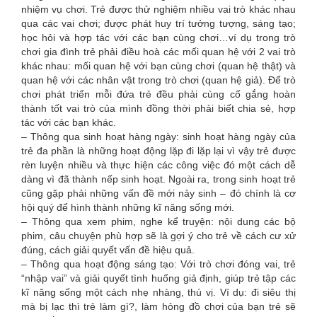
nhiệm vụ chơi. Trẻ được thử nghiệm nhiều vai trò khác nhau
qua các vai chơi; được phát huy trí tưởng tượng, sáng tạo;
học hỏi và hợp tác với các bạn cùng chơi…ví dụ trong trò
chơi gia đình trẻ phải điều hoà các mối quan hệ với 2 vai trò
khác nhau: mối quan hệ với bạn cùng chơi (quan hệ thật) và
quan hệ với các nhân vật trong trò chơi (quan hệ giả). Để trò
chơi phát triển mỗi đứa trẻ đều phải cùng cố gắng hoàn
thành tốt vai trò của mình đồng thời phải biết chia sẻ, hợp
tác với các bạn khác.
– Thông qua sinh hoạt hàng ngày: sinh hoạt hàng ngày của
trẻ đa phần là những hoạt động lặp đi lặp lại vì vậy trẻ được
rèn luyện nhiều và thực hiện các công việc đó một cách dễ
dàng vì đã thành nếp sinh hoạt. Ngoài ra, trong sinh hoạt trẻ
cũng gặp phải những vấn đề mới nảy sinh – đó chính là cơ
hội quý để hình thành những kĩ năng sống mới.
– Thông qua xem phim, nghe kể truyện: nội dung các bộ
phim, câu chuyện phù hợp sẽ là gợi ý cho trẻ về cách cư xử
đúng, cách giải quyết vấn đề hiệu quả.
– Thông qua hoạt động sáng tạo: Với trò chơi đóng vai, trẻ
“nhập vai” và giải quyết tình huống giả định, giúp trẻ tập các
kĩ năng sống một cách nhẹ nhàng, thú vị. Ví dụ: đi siêu thị
mà bị lạc thì trẻ làm gì?, làm hỏng đồ chơi của bạn trẻ sẽ