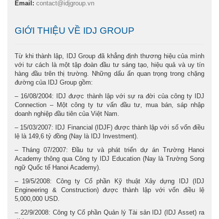
Email:
contact@idjgroup.vn
GIỚI THIỆU VỀ IDJ GROUP
Từ khi thành lập, IDJ Group đã khẳng định thương hiệu của mình
với tư cách là một tập đoàn đầu tư sáng tạo, hiệu quả và uy tín
hàng đầu trên thị trường. Những dấu ấn quan trọng trong chặng
đường của IDJ Group gồm:
– 16/08/2004: IDJ được thành lập với sự ra đời của công ty IDJ
Connection – Một công ty tư vấn đầu tư, mua bán, sáp nhập
doanh nghiệp đầu tiên của Việt Nam.
– 15/03/2007: IDJ Financial (IDJF) được thành lập với số vốn điều
lệ là 149,6 tỷ đồng (Nay là IDJ Investment).
– Tháng 07/2007: Đầu tư và phát triển dự án Trường Hanoi
Academy thông qua Công ty IDJ Education (Nay là Trường Song
ngữ Quốc tế Hanoi Academy).
– 19/5/2008: Công ty Cổ phần Kỹ thuật Xây dựng IDJ (IDJ
Engineering & Construction) được thành lập với vốn điều lệ
5,000,000 USD.
– 22/9/2008: Công ty Cổ phần Quản lý Tài sản IDJ (IDJ Asset) ra