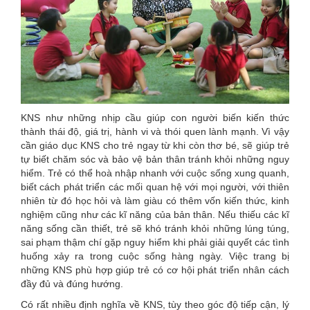
KNS như những nhịp cầu giúp con người biến kiến thức
thành thái độ, giá trị, hành vi và thói quen lành mạnh. Vì vậy
cần giáo dục KNS cho trẻ ngay từ khi còn thơ bé, sẽ giúp trẻ
tự biết chăm sóc và bảo vệ bản thân tránh khỏi những nguy
hiểm. Trẻ có thể hoà nhập nhanh với cuộc sống xung quanh,
biết cách phát triển các mối quan hệ với mọi người, với thiên
nhiên từ đó học hỏi và làm giàu có thêm vốn kiến thức, kinh
nghiệm cũng như các kĩ năng của bản thân. Nếu thiếu các kĩ
năng sống cần thiết, trẻ sẽ khó tránh khỏi những lúng túng,
sai phạm thậm chí gặp nguy hiểm khi phải giải quyết các tình
huống xảy ra trong cuộc sống hàng ngày. Việc trang bị
những KNS phù hợp giúp trẻ có cơ hội phát triển nhân cách
đầy đủ và đúng hướng.
Có rất nhiều định nghĩa về KNS, tùy theo góc độ tiếp cận, lý