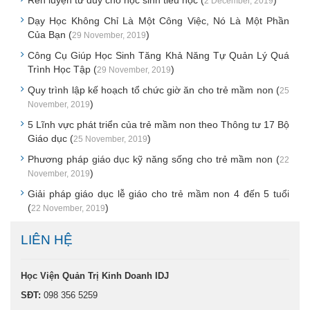
2 December, 2019
Dạy Học Không Chỉ Là Một Công Việc, Nó Là Một Phần
Của Bạn (
)
29 November, 2019
Công Cụ Giúp Học Sinh Tăng Khả Năng Tự Quản Lý Quá
Trình Học Tập (
)
29 November, 2019
Quy trình lập kế hoạch tổ chức giờ ăn cho trẻ mầm non (
25
)
November, 2019
5 Lĩnh vực phát triển của trẻ mầm non theo Thông tư 17 Bộ
Giáo dục (
)
25 November, 2019
Phương pháp giáo dục kỹ năng sống cho trẻ mầm non (
22
)
November, 2019
Giải pháp giáo dục lễ giáo cho trẻ mầm non 4 đến 5 tuổi
(
)
22 November, 2019
LIÊN HỆ
Học Viện Quản Trị Kinh Doanh IDJ
SĐT:
098 356 5259