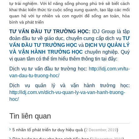
tự trải nghiệm. Với kĩ năng sống phong phú trẻ sẽ biết cách
khai thác kiến thức từ cuộc sống xung quanh, tạo lập các mối
quan hệ với tự nhiên và con người để sống an toàn, hòa
bình và phát triển
TƯ VẤN ĐẦU TƯ TRƯỜNG HỌC:
IDJ Group là tập
đoàn đầu tư về giáo dục, chuyên cung cấp dịch vụ
TƯ
VẤN ĐẦU TƯ TRƯỜNG HỌC
và
DỊCH VỤ QUẢN LÝ
VÀ VẬN HÀNH TRƯỜNG HỌC
chuyên nghiệp. Quý
vị quan tâm có thể tìm hiểu thêm thông tin tại đây:
Dịch vụ tư vấn đầu tư trường học:
http://idj.com.vn/tu-
van-dau-tu-truong-hoc/
Dịch vụ quản lý và vận hành trường học:
http://idj.com.vn/dich-vu-quan-ly-va-van-hanh-truong-
hoc/
Tin liên quan
5 nhân tố phát triển tư duy hiệu quả (
)
2 December, 2019
Rèn luyện tư duy cho học sinh tiểu học (
)