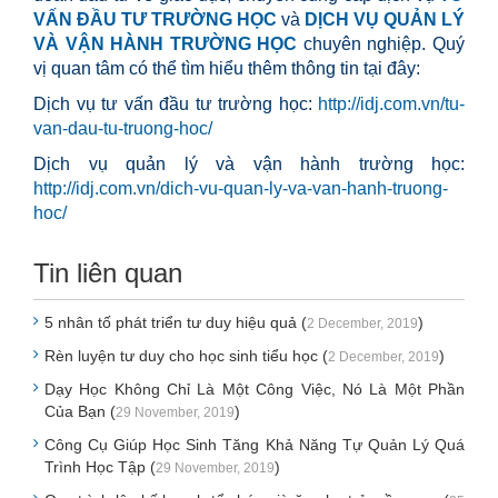
VẤN ĐẦU TƯ TRƯỜNG HỌC
và
DỊCH VỤ QUẢN LÝ
VÀ VẬN HÀNH TRƯỜNG HỌC
chuyên nghiệp. Quý
vị quan tâm có thể tìm hiểu thêm thông tin tại đây:
Dịch vụ tư vấn đầu tư trường học:
http://idj.com.vn/tu-
van-dau-tu-truong-hoc/
Dịch vụ quản lý và vận hành trường học:
http://idj.com.vn/dich-vu-quan-ly-va-van-hanh-truong-
hoc/
Tin liên quan
5 nhân tố phát triển tư duy hiệu quả (
)
2 December, 2019
Rèn luyện tư duy cho học sinh tiểu học (
)
2 December, 2019
Dạy Học Không Chỉ Là Một Công Việc, Nó Là Một Phần
Của Bạn (
)
29 November, 2019
Công Cụ Giúp Học Sinh Tăng Khả Năng Tự Quản Lý Quá
Trình Học Tập (
)
29 November, 2019