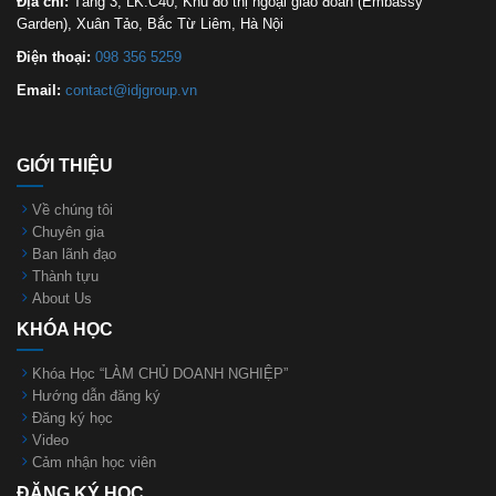
Địa chỉ:
Tầng 3, LK.C40, Khu đô thị ngoại giao đoàn (Embassy
Garden), Xuân Tảo, Bắc Từ Liêm, Hà Nội
Điện thoại:
098 356 5259
Email:
contact@idjgroup.vn
GIỚI THIỆU
Về chúng tôi
Chuyên gia
Ban lãnh đạo
Thành tựu
About Us
KHÓA HỌC
Khóa Học “LÀM CHỦ DOANH NGHIỆP”
Hướng dẫn đăng ký
Đăng ký học
Video
Cảm nhận học viên
ĐĂNG KÝ HỌC