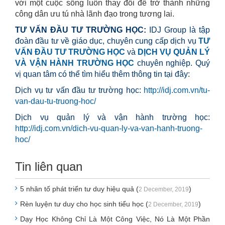
với một cuộc sống luôn thay đổi để trở thành những
công dân ưu tú nhà lãnh đạo trong tương lai.
TƯ VẤN ĐẦU TƯ TRƯỜNG HỌC:
IDJ Group là tập
đoàn đầu tư về giáo dục, chuyên cung cấp dịch vụ
TƯ
VẤN ĐẦU TƯ TRƯỜNG HỌC
và
DỊCH VỤ QUẢN LÝ
VÀ VẬN HÀNH TRƯỜNG HỌC
chuyên nghiệp. Quý
vị quan tâm có thể tìm hiểu thêm thông tin tại đây:
Dịch vụ tư vấn đầu tư trường học:
http://idj.com.vn/tu-
van-dau-tu-truong-hoc/
Dịch vụ quản lý và vận hành trường học:
http://idj.com.vn/dich-vu-quan-ly-va-van-hanh-truong-
hoc/
Tin liên quan
5 nhân tố phát triển tư duy hiệu quả (
)
2 December, 2019
Rèn luyện tư duy cho học sinh tiểu học (
)
2 December, 2019
Dạy Học Không Chỉ Là Một Công Việc, Nó Là Một Phần