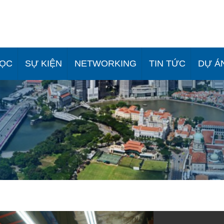
HỌC
SỰ KIỆN
NETWORKING
TIN TỨC
DỰ Á