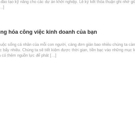
 đào tạo kỹ năng cho các dự án khởi nghiệp. Lễ ký kết thỏa thuận ghi nhớ g
[…]
ộng hóa công việc kinh doanh của bạn
7
cuộc sống cá nhân của mỗi con người, càng đơn giản bao nhiêu chúng ta càng
 bấy nhiêu. Chúng ta sẽ tiết kiệm được thời gian, tiền bạc vào những mục 
ta có thêm nguồn lực để phát […]