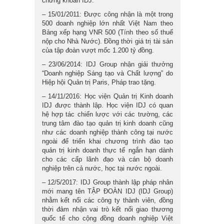
chứng khoán IDJ.
– 15/01/2011: Được công nhận là một trong
500 doanh nghiệp lớn nhất Việt Nam theo
Bảng xếp hạng VNR 500 (Tính theo số thuế
nộp cho Nhà Nước). Đồng thời giá trị tài sản
của tập đoàn vượt mốc 1.200 tỷ đồng.
– 23/06/2014: IDJ Group nhận giải thưởng
“Doanh nghiệp Sáng tạo và Chất lượng” do
Hiệp hội Quản trị Paris, Pháp trao tặng.
– 14/11/2016: Học viện Quản trị Kinh doanh
IDJ được thành lập. Học viện IDJ có quan
hệ hợp tác chiến lược với các trường, các
trung tâm đào tạo quản trị kinh doanh cũng
như các doanh nghiệp thành công tại nước
ngoài để triển khai chương trình đào tạo
quản trị kinh doanh thực tế ngắn hạn dành
cho các cấp lãnh đạo và cán bộ doanh
nghiệp trên cả nước, học tại nước ngoài.
– 12/5/2017: IDJ Group thành lập pháp nhân
mới mang tên TẬP ĐOÀN IDJ (IDJ Group)
nhằm kết nối các công ty thành viên, đồng
thời đảm nhận vai trò kết nối giao thương
quốc tế cho cộng đồng doanh nghiệp Việt