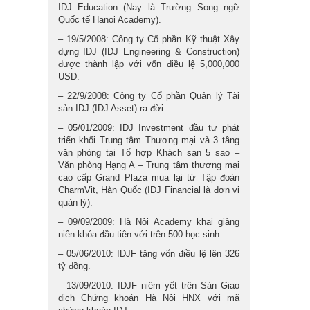
IDJ Education (Nay là Trường Song ngữ
Quốc tế Hanoi Academy).
– 19/5/2008: Công ty Cổ phần Kỹ thuật Xây
dựng IDJ (IDJ Engineering & Construction)
được thành lập với vốn điều lệ 5,000,000
USD.
– 22/9/2008: Công ty Cổ phần Quản lý Tài
sản IDJ (IDJ Asset) ra đời.
– 05/01/2009: IDJ Investment đầu tư phát
triển khối Trung tâm Thương mại và 3 tầng
văn phòng tại Tổ hợp Khách sạn 5 sao –
Văn phòng Hạng A – Trung tâm thương mại
cao cấp Grand Plaza mua lại từ Tập đoàn
CharmVit, Hàn Quốc (IDJ Financial là đơn vị
quản lý).
– 09/09/2009: Hà Nội Academy khai giảng
niên khóa đầu tiên với trên 500 học sinh.
– 05/06/2010: IDJF tăng vốn điều lệ lên 326
tỷ đồng.
– 13/09/2010: IDJF niêm yết trên Sàn Giao
dịch Chứng khoán Hà Nội HNX với mã