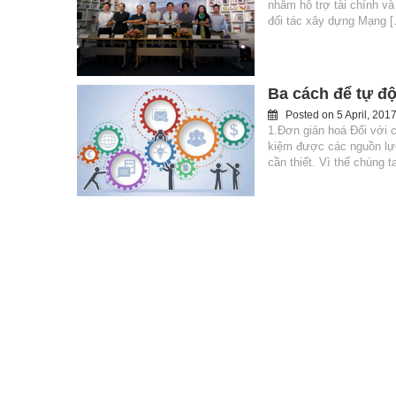
nhằm hỗ trợ tài chính và
đối tác xây dựng Mạng 
Ba cách để tự đ
Posted on
5 April, 201
1.Đơn giản hoá Đối với 
kiệm được các nguồn lực
cần thiết. Vì thế chúng 