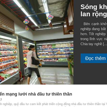
Sóng kh
lan rộn
Bên cạnh khởi 
nghiệp đang bắt
hơn. Tốt nghiệp
trong lĩnh vực n
Chia tay nghề […
Đọc thêm
iển mạng lưới nhà đầu tư thiên thần
17
nghiệp, quỹ đầu tư cam kết phát triển cộng đồng nhà đầu tư thiên thần tại