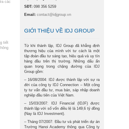
iữa các
SĐT:
098 356 5259
Email:
contact@idjgroup.vn
GIỚI THIỆU VỀ IDJ GROUP
 tiết
Từ khi thành lập, IDJ Group đã khẳng định
không
thương hiệu của mình với tư cách là một
tập đoàn đầu tư sáng tạo, hiệu quả và uy tín
hàng đầu trên thị trường. Những dấu ấn
quan trọng trong chặng đường của IDJ
Group gồm:
– 16/08/2004: IDJ được thành lập với sự ra
đời của công ty IDJ Connection – Một công
ty tư vấn đầu tư, mua bán, sáp nhập doanh
nghiệp đầu tiên của Việt Nam.
– 15/03/2007: IDJ Financial (IDJF) được
thành lập với số vốn điều lệ là 149,6 tỷ đồng
(Nay là IDJ Investment).
– Tháng 07/2007: Đầu tư và phát triển dự án
Trường Hanoi Academy thông qua Công ty