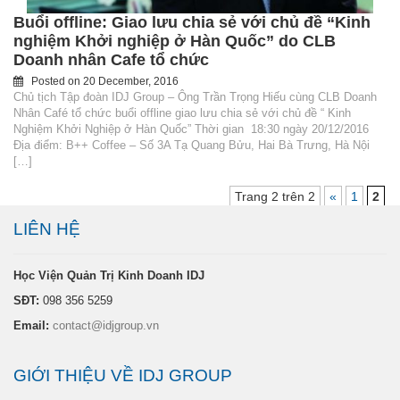
Buổi offline: Giao lưu chia sẻ với chủ đề “Kinh
nghiệm Khởi nghiệp ở Hàn Quốc” do CLB
Doanh nhân Cafe tổ chức
Posted on
20 December, 2016
Chủ tịch Tập đoàn IDJ Group – Ông Trần Trọng Hiếu cùng CLB Doanh
Nhân Café tổ chức buổi offline giao lưu chia sẻ với chủ đề “ Kinh
Nghiệm Khởi Nghiệp ở Hàn Quốc” Thời gian 18:30 ngày 20/12/2016
Địa điểm: B++ Coffee – Số 3A Tạ Quang Bửu, Hai Bà Trưng, Hà Nội
[…]
Trang 2 trên 2
«
1
2
LIÊN HỆ
Học Viện Quản Trị Kinh Doanh IDJ
SĐT:
098 356 5259
Email:
contact@idjgroup.vn
GIỚI THIỆU VỀ IDJ GROUP