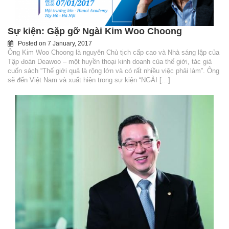
Sự kiện: Gặp gỡ Ngài Kim Woo Choong
Posted on
7 January, 2017
Ông Kim Woo Choong là nguyên Chủ tịch cấp cao và Nhà sáng lập của
Tập đoàn Deawoo – một huyền thoại kinh doanh của thế giới, tác giả
cuốn sách “Thế giới quả là rộng lớn và có rất nhiều việc phải làm”. Ông
sẽ đến Việt Nam và xuất hiện trong sự kiện “NGÀI […]