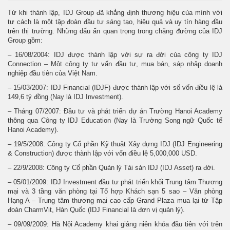
Từ khi thành lập, IDJ Group đã khẳng định thương hiệu của mình với
tư cách là một tập đoàn đầu tư sáng tạo, hiệu quả và uy tín hàng đầu
trên thị trường. Những dấu ấn quan trọng trong chặng đường của IDJ
Group gồm:
– 16/08/2004: IDJ được thành lập với sự ra đời của công ty IDJ
Connection – Một công ty tư vấn đầu tư, mua bán, sáp nhập doanh
nghiệp đầu tiên của Việt Nam.
– 15/03/2007: IDJ Financial (IDJF) được thành lập với số vốn điều lệ là
149,6 tỷ đồng (Nay là IDJ Investment).
– Tháng 07/2007: Đầu tư và phát triển dự án Trường Hanoi Academy
thông qua Công ty IDJ Education (Nay là Trường Song ngữ Quốc tế
Hanoi Academy).
– 19/5/2008: Công ty Cổ phần Kỹ thuật Xây dựng IDJ (IDJ Engineering
& Construction) được thành lập với vốn điều lệ 5,000,000 USD.
– 22/9/2008: Công ty Cổ phần Quản lý Tài sản IDJ (IDJ Asset) ra đời.
– 05/01/2009: IDJ Investment đầu tư phát triển khối Trung tâm Thương
mại và 3 tầng văn phòng tại Tổ hợp Khách sạn 5 sao – Văn phòng
Hạng A – Trung tâm thương mại cao cấp Grand Plaza mua lại từ Tập
đoàn CharmVit, Hàn Quốc (IDJ Financial là đơn vị quản lý).
– 09/09/2009: Hà Nội Academy khai giảng niên khóa đầu tiên với trên