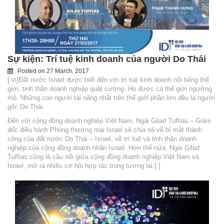
Sự kiện: Trí tuệ kinh doanh của người Do Thái
Posted on
27 March, 2017
[:vi]Đất nước Israel được biết đến với trí tuệ kinh doanh nổi tiếng thế
giới, tinh thần doanh nghiệp quật cường. Họ được cả thế giới ngưỡng
mộ. Những con người tài năng nhất trên thế giới phần lớn đều là người
gốc Do Thái.
Đến với cộng đồng doanh nghiệp Việt Nam, Ngài Gilad Tuffias – Giám
đốc điều hành Phòng thương mại Israel sẽ chia sẻ về bí mật thành
công của đất nước Do Thái – Israel, về trí tuệ và tinh thần doanh
nghiệp của cộng đồng doanh nhân Israel. Hơn thế nữa, Ngài Gilad
Tuffias cũng là cầu nối giữa cộng đồng doanh nghiệp Việt Nam và
Israel, mở ra nhiều cơ hội hợp tác trong tương lai.[:]