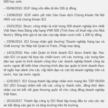
500 học sinh.
– 05/06/2010: IDJF tăng vốn điều lệ lên 326 tỷ đồng.
– 13/09/2010: IDJF niêm yết trên Sàn Giao dịch Chứng khoán Hà Nội
HNX với mã chứng khoán IDJ.
– 15/01/2011: Được công nhận là một trong 500 doanh nghiệp lớn nhất
Việt Nam theo Bảng xếp hạng VNR 500 (Tính theo số thuế nộp cho Nhà
Nước). Đồng thời giá trị tài sản của tập đoàn vượt mốc 1.200 tỷ đồng.
– 23/06/2014: IDJ Group nhận giải thưởng “Doanh nghiệp Sáng tạo và
Chất lượng” do Hiệp hội Quản trị Paris, Pháp trao tặng.
– 14/11/2016: Học viện Quản trị Kinh doanh IDJ được thành lập. Học
viện IDJ có quan hệ hợp tác chiến lược với các trường, các trung tâm
đào tạo quản trị kinh doanh cũng như các doanh nghiệp thành công tại
nước ngoài để triển khai chương trình đào tạo quản trị kinh doanh thực
tế ngắn hạn dành cho các cấp lãnh đạo và cán bộ doanh nghiệp trên cả
nước, học tại nước ngoài.
– 12/5/2017: IDJ Group thành lập pháp nhân mới mang tên TẬP ĐOÀN
IDJ (IDJ Group) nhằm kết nối các công ty thành viên, đồng thời đảm
nhận vai trò kết nối giao thương quốc tế cho cộng đồng doanh nghiệp
Việt Nam.
– 25/10/2017: Thành lập công ty IDJ Real tập trung đầu tư vào các dự
án bất động sản giá trị và tăng trưởng trên thị trường.