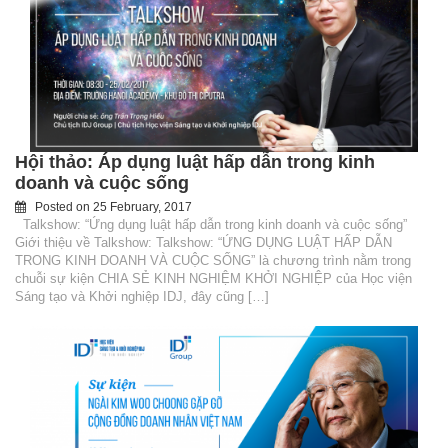
Hội thảo: Áp dụng luật hấp dẫn trong kinh
doanh và cuộc sống
Posted on
25 February, 2017
Talkshow: “Ứng dụng luật hấp dẫn trong kinh doanh và cuộc sống”
Giới thiệu về Talkshow: Talkshow: “ỨNG DỤNG LUẬT HẤP DẪN
TRONG KINH DOANH VÀ CUỘC SỐNG” là chương trình nằm trong
chuỗi sự kiện CHIA SẺ KINH NGHIỆM KHỞI NGHIỆP của Học viện
Sáng tạo và Khởi nghiệp IDJ, đây cũng […]