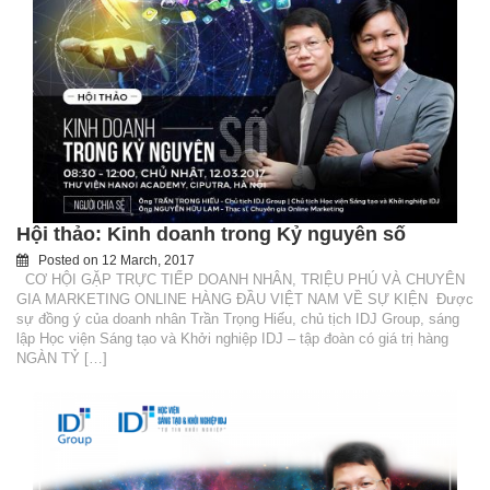
Hội thảo: Kinh doanh trong Kỷ nguyên số
Posted on
12 March, 2017
CƠ HỘI GẶP TRỰC TIẾP DOANH NHÂN, TRIỆU PHÚ VÀ CHUYÊN
GIA MARKETING ONLINE HÀNG ĐẦU VIỆT NAM VỀ SỰ KIỆN Được
sự đồng ý của doanh nhân Trần Trọng Hiếu, chủ tịch IDJ Group, sáng
lập Học viện Sáng tạo và Khởi nghiệp IDJ – tập đoàn có giá trị hàng
NGÀN TỶ […]